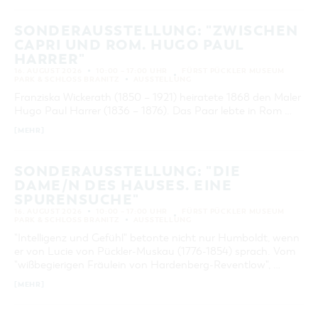
SONDERAUSSTELLUNG: "ZWISCHEN
CAPRI UND ROM. HUGO PAUL
HARRER"
16. AUGUST 2026
10:00 – 17:00 UHR
FÜRST PÜCKLER MUSEUM
PARK & SCHLOSS BRANITZ
AUSSTELLUNG
Franziska Wickerath (1850 – 1921) heiratete 1868 den Maler
Hugo Paul Harrer (1836 – 1876). Das Paar lebte in Rom …
[MEHR]
SONDERAUSSTELLUNG: "DIE
DAME/N DES HAUSES. EINE
SPURENSUCHE"
16. AUGUST 2026
10:00 – 17:00 UHR
FÜRST PÜCKLER MUSEUM
PARK & SCHLOSS BRANITZ
AUSSTELLUNG
"Intelligenz und Gefühl" betonte nicht nur Humboldt, wenn
er von Lucie von Pückler-Muskau (1776-1854) sprach. Vom
"wißbegierigen Fräulein von Hardenberg-Reventlow", …
[MEHR]