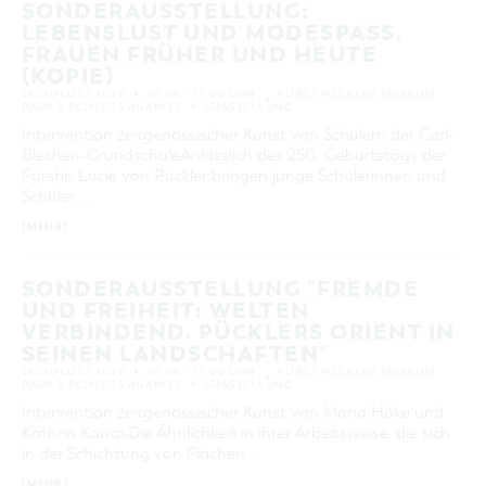
SONDERAUSSTELLUNG:
LEBENSLUST UND MODESPASS. F
RAUEN FRÜHER UND HEUTE (
KOPIE)
16. AUGUST 2026
10:00 – 17:00 UHR
FÜRST PÜCKLER MUSEUM
PARK & SCHLOSS BRANITZ
AUSSTELLUNG
Intervention zeitgenössischer Kunst von Schülern der Carl-
Blechen-GrundschuleAnlässlich des 250. Geburtstags der
Fürstin Lucie von Pückler bringen junge Schülerinnen und
Schüler …
[MEHR]
SONDERAUSSTELLUNG "FREMDE
UND FREIHEIT: WELTEN
VERBINDEND. PÜCKLERS ORIENT IN
SEINEN LANDSCHAFTEN"
16. AUGUST 2026
10:00 – 17:00 UHR
FÜRST PÜCKLER MUSEUM
PARK & SCHLOSS BRANITZ
AUSSTELLUNG
Intervention zeitgenössischer Kunst von Mona Höke und
Kathrin KarrasDie Ähnlichkeit in ihrer Arbeitsweise, die sich
in der Schichtung von Flächen …
[MEHR]