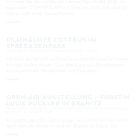
Erstmals bei den Cottbuser Filmnächten findet 2026 der
legendäre COMEDYSLAM aus Dresden statt.Seit über 20
ORT
Jahren lädt er als Deutschlands …
[MEHR]
SUCHEN
FILMNÄCHTE COTTBUS IM
SPREEAUENPARK
16.08.2026 – 17.08.2026
SPREEAUENPARK
FILM
Filmfans dürfen sich auf Kinofilme und Kinoevents in einer
bunten Vielfalt freuen. Eine Mischung aus Blockbustern,
Arthousefilmen, Musikfilmen und Klassikern …
[MEHR]
OPEN-AIR-AUSSTELLUNG – FÜRSTIN
LUCIE PÜCKLER IN BRANITZ
16.08.2026 – 17.08.2026
FÜRST PÜCKLER MUSEUM PARK & SCHLOSS
BRANITZ
AUSSTELLUNG
Anlässlich des 250. Geburtstags der Fürstin Pückler am 9.
April steht ihr Wirken in und für Branitz im Fokus. Die …
[MEHR]