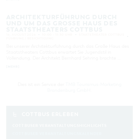
ARCHITEKTURFÜHRUNG DURCH
UND UM DAS GROSSE HAUS DES S
TAATSTHEATERS COTTBUS
16. AUGUST 2026
10:00 – 11:30 UHR
STAATSTHEATER COTTBUS
FÜHRUNG / BESICHTIGUNG
Bei unserer Architekturführung durch das Große Haus des
Staatstheaters Cottbus erwartet Sie Jugendstil in
Vollendung. Der Architekt Bernhard Sehring brachte …
[MEHR]
Dies ist ein Service der
TMB Tourismus-Marketing
Brandenburg GmbH
.
COTTBUS ERLEBEN
COTTBUSER VERANSTALTUNGSHIGHLIGHTS
COTTBUSER VERANSTALTUNGSKALENDER