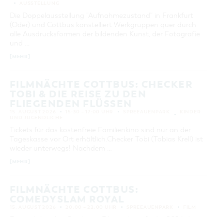
GASTRONOMIE
BAUMKUCHENFRAU
AUSSTELLUNG
WANDERTOUREN
COTTBUS PER VIDEO ENTDECKEN
FREIZEIT UND KULTUR
CARAVANSTELLPLÄTZE
9
10
11
12
13
14
15
SERVICE & KONTAKT
Die Doppelausstellung "Aufnahmezustand" in Frankfurt
EINKAUFEN, PARKEN UND COTTBUSER
SORBEN & WENDEN
KANUTOUREN
Anreise, Info, Souvenirs, Gutscheine
ÜBERNACHTUNGEN FÜR FAMILIEN
(Oder) und Cottbus konstelliert Werkgruppen quer durch
16
17
18
19
20
21
22
GESCHENKGUTSCHEIN
LAUSITZ FESTIVAL 2026 IN COTTBUS
alle Ausdrucksformen der bildenden Kunst, der Fotografie
TOURISTINFORMATION
DER PERFEKTE TAG
und …
EINKAUFEN
23
24
25
26
27
28
29
HEIRATEN IN COTTBUS
COTTBUSER BILDERGALERIE
COTTBUS VON OBEN (FOTOS)
[MEHR]
PARKMÖGLICHKEITEN
30
31
"WEG DES HANDWERKS" - DIE ZUNFTZEICHEN
INFOMATERIAL
COTTBUS VON OBEN (KURZVIDEOS)
WOCHENMÄRKTE
LADEMÖGLICHKEITEN FÜR E-BIKES
FILMNÄCHTE COTTBUS: CHECKER
ERWEITERTE SUCHE
COTTBUSER GESCHENKGUTSCHEIN
TOBI & DIE REISE ZU DEN
GUTSCHEINE
FLIEGENDEN FLÜSSEN
Zeitraum
SOUVENIRS
VON
15. AUGUST 2026
15:30 – 17:00 UHR
SPREEAUENPARK
KINDER
UND JUGENDLICHE
BIS
COTTBUS BARRIEREFREI
Tickets für das kostenfreie Familienkino sind nur an der
KATEGORIE
Tageskasse vor Ort erhältlich.Checker Tobi (Tobias Krell) ist
ÖFFENTLICHE TOILETTEN
alle Kategorien
wieder unterwegs! Nachdem …
NACHHALTIGKEIT - WIR SIND DABEI!
[MEHR]
LAUFZEIT
aktuelle und laufende Veranstaltungen
FILMNÄCHTE COTTBUS:
COMEDYSLAM ROYAL
SUCHBEGRIFF
15. AUGUST 2026
20:00 – 22:00 UHR
SPREEAUENPARK
FILM