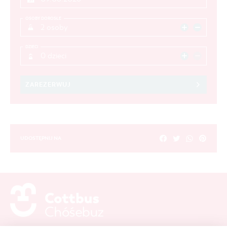
OSOBY DOROSŁE
2 osoby
DZIECI
0 dzieci
ZAREZERWUJ
UDOSTĘPNIJ NA