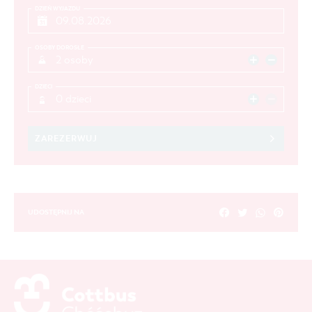
DZIEŃ WYJAZDU
OSOBY DOROSŁE
2 osoby
DZIECI
0 dzieci
ZAREZERWUJ
UDOSTĘPNIJ NA