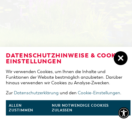
NOCLEGI W COTTBUS
DATENSCHUTZHINWEISE & COOKIE-
DZIEŃ PRZYJAZDU
EINSTELLUNGEN
ZAREZERWUJ NOCLEG
Wir verwenden Cookies, um Ihnen die Inhalte und
DZIEŃ WYJAZDU
Funktionen der Website bestmöglich anzubieten. Darüber
JEZIORO "COTTBUSER OSTSEE"
hinaus verwenden wir Cookies zu Analyse-Zwecken.
OSOBY DOROSŁE
REGION DOOKOŁA COTTBUS
Zur
Datenschutzerklärung
und den
Cookie-Einstellungen
.
2 osoby
KALENDARZ WYDARZEŃ
ALLEN
NUR NOTWENDIGE COOKIES
DZIECI
ZUSTIMMEN
ZULASSEN
0 dzieci
OFERTA DLA GRUP
ZOBACZ FILM O COTTBUS
ZAREZERWUJ