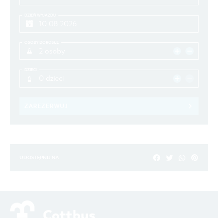
DZIEŃ WYJAZDU
OSOBY DOROSŁE
2 osoby
DZIECI
0 dzieci
ZAREZERWUJ
UDOSTĘPNIJ NA