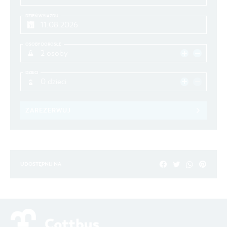
DZIEŃ WYJAZDU
OSOBY DOROSŁE
2 osoby
DZIECI
0 dzieci
ZAREZERWUJ
UDOSTĘPNIJ NA