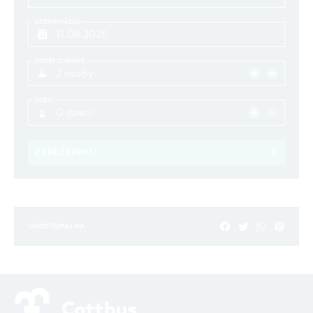
DZIEŃ WYJAZDU
OSOBY DOROSŁE
2 osoby
DZIECI
0 dzieci
ZAREZERWUJ
UDOSTĘPNIJ NA