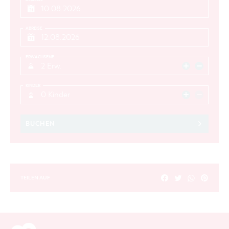
ABREISE
ERWACHSENE
2 Erw.
KINDER
0 Kinder
BUCHEN
TEILEN AUF