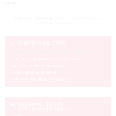
aktuelle und laufende Veranstaltungen
[MEHR]
Dies ist ein Service der
TMB Tourismus-Marketing
SUCHBEGRIFF
Brandenburg GmbH
.
ORT
COTTBUS ERLEBEN
SUCHEN
COTTBUSER VERANSTALTUNGSHIGHLIGHTS
COTTBUSER VERANSTALTUNGSKALENDER
ÜBERNACHTUNGEN BUCHEN
ANGEBOTE FÜR GRUPPEN
COTTBUS PER VIDEO ENTDECKEN
ÜBERNACHTEN IN
COTTBUS/CHÓŚEBUZ
ANREISE