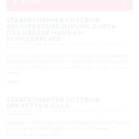
sein … Unsere
SUCHE
GASTRONOMIE
BAUMKUCHENFRAU
WANDERTOUREN
COTTBUS PER VIDEO ENTDECKEN
FREIZEIT UND KULTUR
CARAVANSTELLPLÄTZE
Veranstaltungshighlights finden Sie
SERVICE & KONTAKT
November 2024
EINKAUFEN, PARKEN UND COTTBUSER
SORBEN & WENDEN
KANUTOUREN
Anreise, Info, Souvenirs, Gutscheine
hier:
ÜBERNACHTUNGEN FÜR FAMILIEN
GESCHENKGUTSCHEIN
STAATSTHEATER COTTBUS:
MO
DI
MI
DO
FR
SA
SO
LAUSITZ FESTIVAL 2026 IN COTTBUS
TOURISTINFORMATION
ARCHITEKTURFÜHRUNG DURCH
DER PERFEKTE TAG
EINKAUFEN
1
2
3
HEIRATEN IN COTTBUS
DAS GROSSE HAUS AM S
COTTBUSER BILDERGALERIE
COTTBUS VON OBEN (FOTOS)
PARKMÖGLICHKEITEN
CHILLERPLATZ
4
5
6
7
8
9
10
OPENART LAUSITZ BIENNALE 2026 IN COTTBUS
INFOMATERIAL
03. NOVEMBER 2024
10:00 UHR
GROSSES HAUS
THEATER /
COTTBUS VON OBEN (KURZVIDEOS)
WOCHENMÄRKTE
TANZ / KABARETT
"WEG DES HANDWERKS" - DIE ZUNFTZEICHEN
11
12
13
14
15
16
17
LADEMÖGLICHKEITEN FÜR E-BIKES
ÖFFENTLICHE SONNTAGSFÜHRUNGEN Die öffentlichen
COTTBUSER GESCHENKGUTSCHEIN
18
19
20
21
22
23
24
Sonntagsführungen finden an fast jedem Sonntag um 10
GUTSCHEINE
Uhr statt. Architektur und Geschichte des Großen Hauses
SOUVENIRS
25
26
27
28
29
30
stehen …
COTTBUS BARRIEREFREI
[MEHR]
ERWEITERTE SUCHE
ÖFFENTLICHE TOILETTEN
Zeitraum
ZURÜCKSETZEN
STAATSTHEATER COTTBUS:
NACHHALTIGKEIT - WIR SIND DABEI!
VON
OPERETTEN-GALA
BIS
03. NOVEMBER 2024
16:00 UHR
GROSSES HAUS
THEATER /
TANZ / KABARETT
KATEGORIE
Melodien und Schlager aus der Welt der Operette "Freunde,
alle Kategorien
das Leben ist schön!", heißt es in einem beliebten
Operetten-Schlager. Ganz …
LAUFZEIT