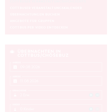
COTTBUSER VERANSTALTUNGSHIGHLIGHTS
aktuelle und laufende Veranstaltungen
COTTBUSER VERANSTALTUNGSKALENDER
ÜBERNACHTUNGEN BUCHEN
SUCHBEGRIFF
ANGEBOTE FÜR GRUPPEN
COTTBUS PER VIDEO ENTDECKEN
ORT
SUCHEN
ÜBERNACHTEN IN
COTTBUS/CHÓŚEBUZ
ANREISE
ABREISE
ERWACHSENE
2 Erw.
KINDER
0 Kinder