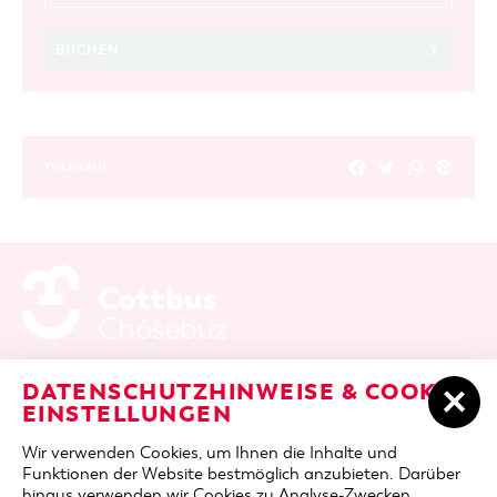
BUCHEN
TEILEN AUF
ADRESSE / ANFAHRT
Berliner Platz 6 / Stadthalle
DATENSCHUTZHINWEISE & COOKIE-
03046 Cottbus
EINSTELLUNGEN
TELEFON
+49 355 75420
Wir verwenden Cookies, um Ihnen die Inhalte und
FAX
+49 355 7542455
Funktionen der Website bestmöglich anzubieten. Darüber
E-MAIL
cottbus-service@cmt-cottbus.de
hinaus verwenden wir Cookies zu Analyse-Zwecken.