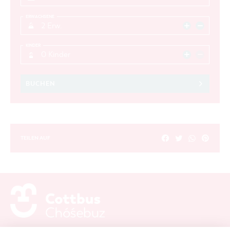
ERWACHSENE
2 Erw.
KINDER
0 Kinder
BUCHEN
TEILEN AUF