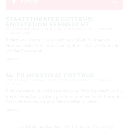
sein … Unsere
SUCHE
GASTRONOMIE
BAUMKUCHENFRAU
WANDERTOUREN
COTTBUS PER VIDEO ENTDECKEN
FREIZEIT UND KULTUR
CARAVANSTELLPLÄTZE
Veranstaltungshighlights finden Sie
SERVICE & KONTAKT
November 2024
EINKAUFEN, PARKEN UND COTTBUSER
SORBEN & WENDEN
KANUTOUREN
Anreise, Info, Souvenirs, Gutscheine
hier:
ÜBERNACHTUNGEN FÜR FAMILIEN
GESCHENKGUTSCHEIN
STAATSTHEATER COTTBUS:
MO
DI
MI
DO
FR
SA
SO
LAUSITZ FESTIVAL 2026 IN COTTBUS
TOURISTINFORMATION
ENDSTATION SEHNSUCHT
DER PERFEKTE TAG
EINKAUFEN
1
2
3
HEIRATEN IN COTTBUS
09. NOVEMBER 2024
19:30 UHR
GROSSES HAUS
THEATER /
COTTBUSER BILDERGALERIE
TANZ / KABARETT
COTTBUS VON OBEN (FOTOS)
PARKMÖGLICHKEITEN
4
5
6
7
8
9
10
OPENART LAUSITZ BIENNALE 2026 IN COTTBUS
INFOMATERIAL
Ballett von Martin Chaix nach dem Stück "A Streetcar
COTTBUS VON OBEN (KURZVIDEOS)
WOCHENMÄRKTE
Named Desire" von Tennessee Williams (UA) Die Bahnlinie
"WEG DES HANDWERKS" - DIE ZUNFTZEICHEN
11
12
13
14
15
16
17
LADEMÖGLICHKEITEN FÜR E-BIKES
mit der Endstation …
COTTBUSER GESCHENKGUTSCHEIN
18
19
20
21
22
23
24
GUTSCHEINE
[MEHR]
SOUVENIRS
25
26
27
28
29
30
34. FILMFESTIVAL COTTBUS
COTTBUS BARRIEREFREI
ERWEITERTE SUCHE
05.11.2024 – 10.11.2024
COTTBUSER INNENSTADT
LESUNG /
ÖFFENTLICHE TOILETTEN
VORTRAG
Zeitraum
Publikumsfestival und internationaler Branchentreffpunkt –
ZURÜCKSETZEN
NACHHALTIGKEIT - WIR SIND DABEI!
VON
das FilmFestival Cottbus gehört zu den weltweit führenden
BIS
Festivals für das aktuelle Filmschaffen in Mittel- …
[MEHR]
KATEGORIE
alle Kategorien
Dies ist ein Service der
TMB Tourismus-Marketing
LAUFZEIT