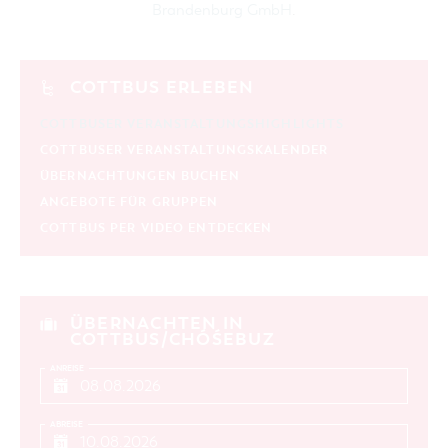
Brandenburg GmbH
.
aktuelle und laufende Veranstaltungen
SUCHBEGRIFF
COTTBUS ERLEBEN
COTTBUSER VERANSTALTUNGSHIGHLIGHTS
ORT
COTTBUSER VERANSTALTUNGSKALENDER
ÜBERNACHTUNGEN BUCHEN
SUCHEN
ANGEBOTE FÜR GRUPPEN
COTTBUS PER VIDEO ENTDECKEN
ÜBERNACHTEN IN
COTTBUS/CHÓŚEBUZ
ANREISE
ABREISE