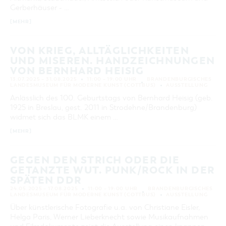
Gerberhäuser - …
KATEGORIE
alle Kategorien
[MEHR]
LAUFZEIT
aktuelle und laufende Veranstaltungen
VON KRIEG, ALLTÄGLICHKEITEN
UND MISEREN. HANDZEICHNUNGEN
VON BERNHARD HEISIG
SUCHBEGRIFF
13.07.2025 – 31.08.2025
11:00 – 19:00 UHR
BRANDENBURGISCHES
LANDESMUSEUM FÜR MODERNE KUNST (COTTBUS)
AUSSTELLUNG
Anlässlich des 100. Geburtstags von Bernhard Heisig (geb.
ORT
1925 in Breslau, gest. 2011 in Strodehne/Brandenburg)
widmet sich das BLMK einem …
[MEHR]
SUCHEN
GEGEN DEN STRICH ODER DIE
GETANZTE WUT. PUNK/ROCK IN DER
SPÄTEN DDR
24.05.2025 – 17.08.2025
11:00 – 19:00 UHR
BRANDENBURGISCHES
LANDESMUSEUM FÜR MODERNE KUNST (COTTBUS)
AUSSTELLUNG
Über künstlerische Fotografie u.a. von Christiane Eisler,
Helga Paris, Werner Lieberknecht sowie Musikaufnahmen