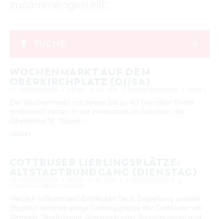
zusammengestellt:
GASTRONOMIE
BAUMKUCHENFRAU
WANDERTOUREN
COTTBUS PER VIDEO ENTDECKEN
FREIZEIT UND KULTUR
CARAVANSTELLPLÄTZE
SERVICE & KONTAKT
EINKAUFEN, PARKEN UND COTTBUSER
SORBEN & WENDEN
KANUTOUREN
Anreise, Info, Souvenirs, Gutscheine
ÜBERNACHTUNGEN FÜR FAMILIEN
GESCHENKGUTSCHEIN
LAUSITZ FESTIVAL 2026 IN COTTBUS
TOURISTINFORMATION
SUCHE
DER PERFEKTE TAG
EINKAUFEN
HEIRATEN IN COTTBUS
COTTBUSER BILDERGALERIE
August 2025
COTTBUS VON OBEN (FOTOS)
PARKMÖGLICHKEITEN
OPENART LAUSITZ BIENNALE 2026 IN COTTBUS
INFOMATERIAL
WOCHENMARKT AUF DEM
MO
DI
MI
DO
FR
SA
SO
COTTBUS VON OBEN (KURZVIDEOS)
WOCHENMÄRKTE
"WEG DES HANDWERKS" - DIE ZUNFTZEICHEN
OBERKIRCHPLATZ (DI/SA)
LADEMÖGLICHKEITEN FÜR E-BIKES
1
2
3
COTTBUSER GESCHENKGUTSCHEIN
05. AUGUST 2025
08:00 – 16:00 UHR
OBERKIRCHPLATZ
MARKT
GUTSCHEINE
4
5
6
7
8
9
10
Der Wochenmarkt mit seinen bis zu 40 Händlern findet
SOUVENIRS
traditionell mitten in der Innenstadt im Schatten der
11
12
13
14
15
16
17
Oberkirche St. Nikolai …
COTTBUS BARRIEREFREI
[MEHR]
18
19
20
21
22
23
24
ÖFFENTLICHE TOILETTEN
25
26
27
28
29
30
31
NACHHALTIGKEIT - WIR SIND DABEI!
COTTBUSER LIEBLINGSPLÄTZE:
ALTSTADTRUNDGANG (DIENSTAG)
ERWEITERTE SUCHE
05. AUGUST 2025
10:00 – 11:30 UHR
COTTBUSSERVICE
FÜHRUNG / BESICHTIGUNG
Zeitraum
ZURÜCKSETZEN
Herzlich willkommen! Entdecken Sie in Begleitung unserer
VON
StadtführerInnen einige Lieblingsplätze der Cottbuser: ob
BIS
Altmarkt, Stadtmauer, Amtsteich oder Kunstmuseum und