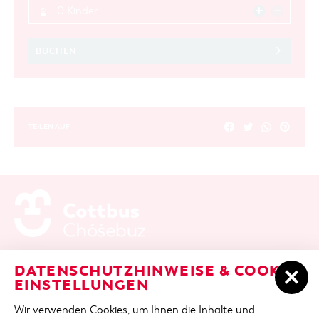
0 Kinder
BUCHEN
TEILEN AUF
ADRESSE / ANFAHRT
Berliner Platz 6 / Stadthalle
DATENSCHUTZHINWEISE & COOKIE-
03046 Cottbus
EINSTELLUNGEN
TELEFON
+49 355 75420
Wir verwenden Cookies, um Ihnen die Inhalte und
FAX
+49 355 7542455