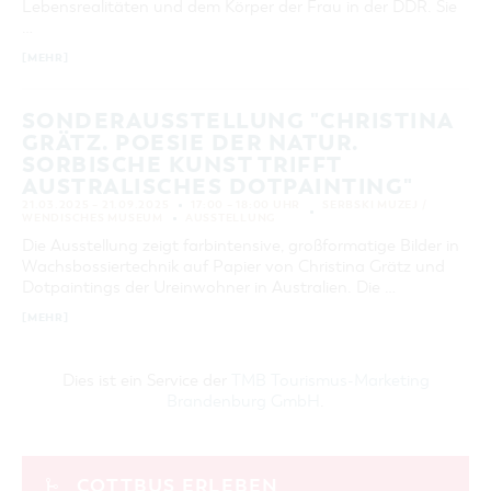
Lebensrealitäten und dem Körper der Frau in der DDR. Sie
…
[MEHR]
SONDERAUSSTELLUNG "CHRISTINA
GRÄTZ. POESIE DER NATUR.
SORBISCHE KUNST TRIFFT
AUSTRALISCHES DOTPAINTING"
21.03.2025 – 21.09.2025
17:00 – 18:00 UHR
SERBSKI MUZEJ /
WENDISCHES MUSEUM
AUSSTELLUNG
Die Ausstellung zeigt farbintensive, großformatige Bilder in
Wachsbossiertechnik auf Papier von Christina Grätz und
Dotpaintings der Ureinwohner in Australien. Die …
[MEHR]
Dies ist ein Service der
TMB Tourismus-Marketing
Brandenburg GmbH
.
COTTBUS ERLEBEN