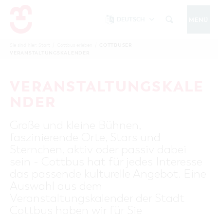
DEUTSCH
MENÜ
Um Einstellungen zur Barrierefreiheit
vornehmen zu können wird die Berechtigung
COTTBUSER
Sie sind hier:
Start
/
Cottbus erleben
/
COTTBUS IM WINTER
VERANSTALTUNGSKALENDER
funktionale Cookies
für
in den Cookie-
Einstellungen benötigt.
START
COTTBUSSERVICE
KONTAKT
VERANSTALTUNGSKALE
FOLGE UNS AUF
COOKIE-EINSTELLUNGEN
NDER
COTTBUS ENTDECKEN
Große und kleine Bühnen,
Sehenswertes, Führungen, Tourentipps
faszinierende Orte, Stars und
INTERAKTIVE KARTE
COTTBUS ERLEBEN
Sternchen, aktiv oder passiv dabei
Gruppen, Übernachten, Events …
FÜHRUNGEN FÜR JEDERMANN
sein - Cottbus hat für jedes Interesse
TOURENTIPPS, ARCHITEKTURPFAD &
COTTBUSER VERANSTALTUNGSHIGHLIGHTS
das passende kulturelle Angebot. Eine
COTTBUS BESONDERS
PÜCKLERTICKET
Ostsee, Postkutscher und mehr...
COTTBUSER VERANSTALTUNGSKALENDER
Auswahl aus dem
GRÜNES COTTBUS
ARCHITEKTURPFAD
Veranstaltungskalender der Stadt
ÜBERNACHTUNGEN BUCHEN
DER COTTBUSER OSTSEE
COTTBUS FÜR FAMILIEN
MUSEEN, GALERIEN, KULTUR
Cottbus haben wir für Sie
RADTOUREN
Tipps, Veranstaltungen, Angebote...
ANGEBOTE FÜR GRUPPEN
DER COTTBUSER POSTKUTSCHER & DIE
UNTERKÜNFTE