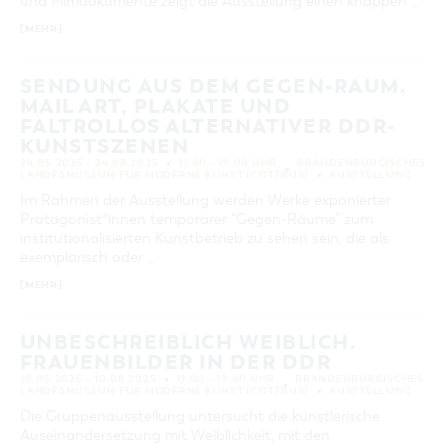
und Filmdokumente zeigt die Ausstellung einen knappen …
[MEHR]
SENDUNG AUS DEM GEGEN-RAUM.
MAIL ART, PLAKATE UND
FALTROLLOS ALTERNATIVER DDR-
KUNSTSZENEN
24.05.2025 – 24.08.2025
11:00 – 19:00 UHR
BRANDENBURGISCHES
LANDESMUSEUM FÜR MODERNE KUNST (COTTBUS)
AUSSTELLUNG
Im Rahmen der Ausstellung werden Werke exponierter
Protagonist*innen temporärer "Gegen-Räume" zum
institutionalisierten Kunstbetrieb zu sehen sein, die als
exemplarisch oder …
[MEHR]
UNBESCHREIBLICH WEIBLICH.
FRAUENBILDER IN DER DDR
10.05.2025 – 10.08.2025
11:00 – 19:00 UHR
BRANDENBURGISCHES
LANDESMUSEUM FÜR MODERNE KUNST (COTTBUS)
AUSSTELLUNG
Die Gruppenausstellung untersucht die künstlerische
Auseinandersetzung mit Weiblichkeit, mit den