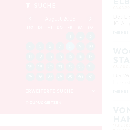
ELB
SUCHE
08.08.20
Das El
August 2025
10. Au
MO
DI
MI
DO
FR
SA
SO
[MEHR]
1
2
3
4
5
6
7
8
9
10
WO
11
12
13
14
15
16
17
STA
18
19
20
21
22
23
24
08. AUG
Der Woc
25
26
27
28
29
30
31
Innens
ERWEITERTE SUCHE
[MEHR]
Zeitraum
ZURÜCKSETZEN
VON
VON
BIS
HA
KATEGORIE
13.07.20