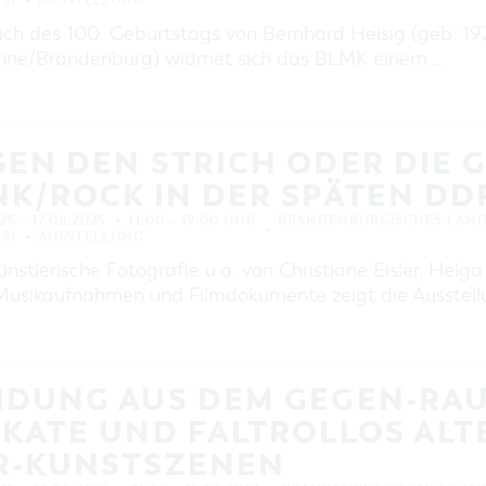
S)
AUSSTELLUNG
ich des 100. Geburtstags von Bernhard Heisig (geb. 1925
hne/Brandenburg) widmet sich das BLMK einem …
EN DEN STRICH ODER DIE 
K/ROCK IN DER SPÄTEN DD
25 – 17.08.2025
11:00 – 19:00 UHR
BRANDENBURGISCHES LAN
S)
AUSSTELLUNG
nstlerische Fotografie u.a. von Christiane Eisler, Helg
Musikaufnahmen und Filmdokumente zeigt die Ausstell
DUNG AUS DEM GEGEN-RAUM
KATE UND FALTROLLOS ALT
R-KUNSTSZENEN