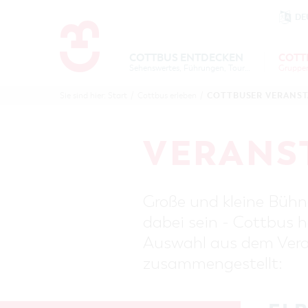
DE
Um Einstellungen zur Barrierefre
COTTBUS ENTDECKEN
COTT
Sehenswertes, Führungen, Tourentipps
COTTBU
COTTB
COTTBUSER VERANS
Sie sind hier:
Start
/
Cottbus erleben
/
ENTDECK
ERLEBE
B
VERANS
Große und kleine Bühne
dabei sein - Cottbus h
Auswahl aus dem Veran
zusammengestellt: