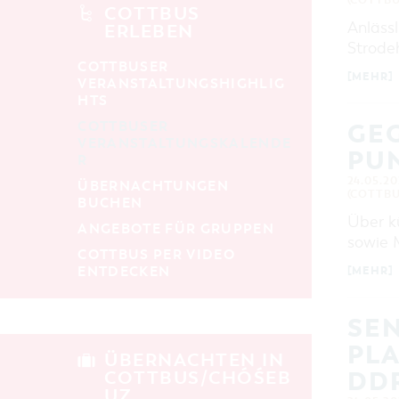
alle Kategorien
(COTTBU
COTTBUS
Anlässl
ERLEBEN
LAUFZEIT
Strode
aktuelle und laufende Veranstaltungen
COTTBUSER
[MEHR]
VERANSTALTUNGSHIGHLIG
HTS
SUCHBEGRIFF
COTTBUSER
GEG
VERANSTALTUNGSKALENDE
PUN
R
ORT
24.05.20
ÜBERNACHTUNGEN
(COTTBU
BUCHEN
SUCHEN
Über kü
ANGEBOTE FÜR GRUPPEN
sowie 
COTTBUS PER VIDEO
ENTDECKEN
[MEHR]
SEN
PLA
ÜBERNACHTEN IN
DD
COTTBUS/CHÓŚEB
UZ