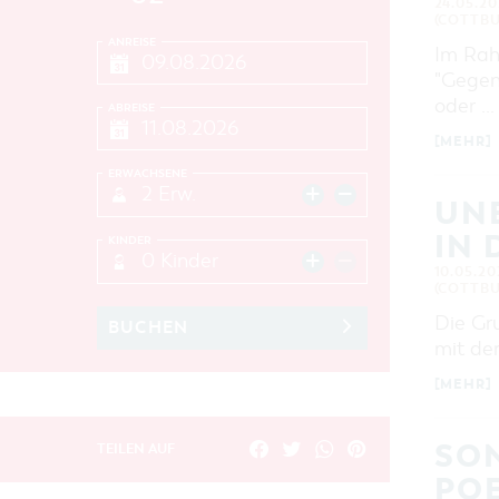
24.05.20
(COTTBU
ANREISE
Im Rah
"Gegen-
oder …
ABREISE
[MEHR]
ERWACHSENE
2 Erw.
UNB
IN 
KINDER
0 Kinder
10.05.20
(COTTBU
Die Gr
BUCHEN
mit de
[MEHR]
SO
TEILEN AUF
POE