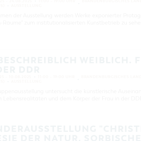
25 – 24.08.2025
11:00 – 19:00 UHR
BRANDENBURGISCHES LAN
S)
AUSSTELLUNG
men der Ausstellung werden Werke exponierter Protag
Räume" zum institutionalisierten Kunstbetrieb zu sehen
ESCHREIBLICH WEIBLICH. 
DER DDR
25 – 10.08.2025
11:00 – 19:00 UHR
BRANDENBURGISCHES LAN
S)
AUSSTELLUNG
uppenausstellung untersucht die künstlerische Auseinan
n Lebensrealitäten und dem Körper der Frau in der DDR
NDERAUSSTELLUNG "CHRIST
SIE DER NATUR. SORBISCHE