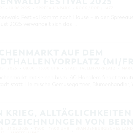
ENWALD FESTIVAL 2025
EINKAUFEN, PARKEN UND
COTTBUSER GESCHENKGUTSCHEIN
25 – 10.08.2025
SPREEAUENPARK
ROCK / POP / JAZZ
EINKAUFEN
benwald Festival kommt nach Hause – in den Spreeaue
gust 2025 verwandelt sich das …
PARKMÖGLICHKEITEN
WOCHENMÄRKTE
COTTBUSER GESCHENKGUTSCHEIN
CHENMARKT AUF DEM
DER PERFEKTE TAG
DTHALLENVORPLATZ (MI/FR
COTTBUS VON OBEN (FOTOS)
UST 2025
COTTBUS VON OBEN
08:00 – 15:00 UHR
STADTHALLENVORPLATZ
MARK
(KURZVIDEOS)
henmarkt mit seinen bis zu 40 Händlern findet traditio
tadt statt. Heimische Gemüsegärtner, Blumenhändler, 
 KRIEG, ALLTÄGLICHKEITEN
NDZEICHNUNGEN VON BERN
25 – 31.08.2025
11:00 – 19:00 UHR
BRANDENBURGISCHES LAND