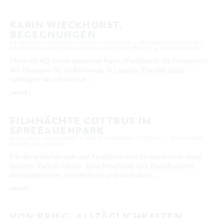
KARIN WIECKHORST.
BEGEGNUNGEN
23.08.2025 – 16.11.2025
11:00 – 19:00 UHR
BRANDENBURGISCHES
LANDESMUSEUM FÜR MODERNE KUNST (COTTBUS)
AUSSTELLUNG
Mehr als 40 Jahre arbeitete Karin Wieckhorst als Fotografin
am Museum für Völkerkunde in Leipzig. Parallel dazu
verfolgte sie zahlreiche …
[MEHR]
FILMNÄCHTE COTTBUS IM
SPREEAUENPARK
14.08.2025 – 04.09.2025
SPREEAUENPARK COTTBUS
SCHLÖSSER,
PARKS UND GÄRTEN
Filmfans dürfen sich auf Kinofilme und Kinoevents in einer
bunten Vielfalt freuen. Eine Mischung aus Blockbustern,
Arthousefilmen, Musikfilmen und Klassikern …
[MEHR]
VON KRIEG, ALLTÄGLICHKEITEN