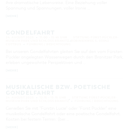
ihre dramatische Lebensreise. Eine Beziehung voller
KATEGORIE
Spannung und Spannungen, voller Ironie …
alle Kategorien
[MEHR]
LAUFZEIT
aktuelle und laufende Veranstaltungen
GONDELFAHRT
24. AUGUST 2025
11:00 – 15:45 UHR
STIFTUNG-FÜRST-PÜCKLER-
MUSEUM PARK UND SCHLOSS BRANITZ, ROBINIENWEG 5, 03042
SUCHBEGRIFF
COTTBUS
FÜHRUNG / BESICHTIGUNG
Bei unseren Gondelfahrten gleiten Sie auf den vom Fürsten
Pückler angelegten Wasserwegen durch den Branitzer Park,
ORT
erleben ungewohnte Perspektiven und …
[MEHR]
SUCHEN
MUSIKALISCHE BZW. POETISCHE
GONDELFAHRT
24. AUGUST 2025
12:15 – 13:15 UHR
STIFTUNG FÜRST-PÜCKLER-
MUSEUM PARK UND SCHLOSS BRANITZ
FÜHRUNG / BESICHTIGUNG
Genießen Sie mit "Fürstin Lucie" oder "Fürst Pückler" eine
musikalische Gondelfahrt oder eine poetische Gondelfahrt.
Kosten bei festem Termin: (bei …
[MEHR]