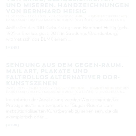
UND MISEREN. HANDZEICHNUNGEN
VON BERNHARD HEISIG
13.07.2025 – 31.08.2025
11:00 – 19:00 UHR
BRANDENBURGISCHES
LANDESMUSEUM FÜR MODERNE KUNST (COTTBUS)
AUSSTELLUNG
Anlässlich des 100. Geburtstags von Bernhard Heisig (geb.
1925 in Breslau, gest. 2011 in Strodehne/Brandenburg)
widmet sich das BLMK einem …
[MEHR]
SENDUNG AUS DEM GEGEN-RAUM.
MAIL ART, PLAKATE UND
FALTROLLOS ALTERNATIVER DDR-
KUNSTSZENEN
24.05.2025 – 24.08.2025
11:00 – 19:00 UHR
BRANDENBURGISCHES
LANDESMUSEUM FÜR MODERNE KUNST (COTTBUS)
AUSSTELLUNG
Im Rahmen der Ausstellung werden Werke exponierter
Protagonist*innen temporärer "Gegen-Räume" zum
institutionalisierten Kunstbetrieb zu sehen sein, die als
exemplarisch oder …
[MEHR]