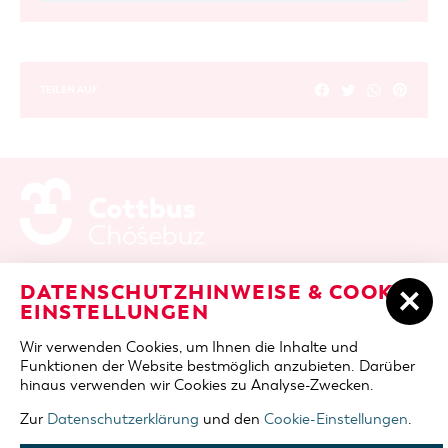
TEILEN AUF
ADRESSE / ANFAHRT
Berliner Platz 6 / Stadthalle
DATENSCHUTZHINWEISE & COOKIE-
03046 Cottbus
EINSTELLUNGEN
TELEFON
+49 355 75420
Wir verwenden Cookies, um Ihnen die Inhalte und
FAX
+49 355 7542455
Funktionen der Website bestmöglich anzubieten. Darüber
E-MAIL
cottbus-service@cmt-cottbus.de
hinaus verwenden wir Cookies zu Analyse-Zwecken.
Zur
Datenschutzerklärung
und den
Cookie-Einstellungen
.
START
COTTBUSSERVICE
KONTAKT
DATENSCHUTZ
IMPRESSUM
COOKIE-EINSTELLUNGEN