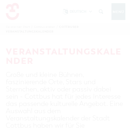
DEUTSCH
MENÜ
Um Einstellungen zur Barrierefreiheit
vornehmen zu können wird die Berechtigung
COTTBUSER
Sie sind hier:
Start
/
Cottbus erleben
/
COTTBUS IM WINTER
VERANSTALTUNGSKALENDER
funktionale Cookies
für
in den Cookie-
Einstellungen benötigt.
START
COTTBUSSERVICE
KONTAKT
VERANSTALTUNGSKALE
FOLGE UNS AUF
COOKIE-EINSTELLUNGEN
NDER
COTTBUS ENTDECKEN
Große und kleine Bühnen,
Sehenswertes, Führungen, Tourentipps
faszinierende Orte, Stars und
INTERAKTIVE KARTE
COTTBUS ERLEBEN
Sternchen, aktiv oder passiv dabei
Gruppen, Übernachten, Events …
FÜHRUNGEN FÜR JEDERMANN
sein - Cottbus hat für jedes Interesse
TOURENTIPPS, ARCHITEKTURPFAD &
COTTBUSER VERANSTALTUNGSHIGHLIGHTS
das passende kulturelle Angebot. Eine
COTTBUS BESONDERS
PÜCKLERTICKET
Ostsee, Postkutscher und mehr...
COTTBUSER VERANSTALTUNGSKALENDER
Auswahl aus dem
GRÜNES COTTBUS
ARCHITEKTURPFAD
Veranstaltungskalender der Stadt
ÜBERNACHTUNGEN BUCHEN
DER COTTBUSER OSTSEE
COTTBUS FÜR FAMILIEN
MUSEEN, GALERIEN, KULTUR
Cottbus haben wir für Sie
RADTOUREN
Tipps, Veranstaltungen, Angebote...
ANGEBOTE FÜR GRUPPEN
DER COTTBUSER POSTKUTSCHER & DIE
UNTERKÜNFTE