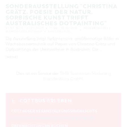
SONDERAUSSTELLUNG "CHRISTINA
GRÄTZ. POESIE DER NATUR.
SORBISCHE KUNST TRIFFT
AUSTRALISCHES DOTPAINTING"
21.03.2025 – 21.09.2025
17:00 – 18:00 UHR
SERBSKI MUZEJ /
WENDISCHES MUSEUM
AUSSTELLUNG
Die Ausstellung zeigt farbintensive, großformatige Bilder in
Wachsbossiertechnik auf Papier von Christina Grätz und
Dotpaintings der Ureinwohner in Australien. Die …
[MEHR]
Dies ist ein Service der
TMB Tourismus-Marketing
Brandenburg GmbH
.
COTTBUS ERLEBEN
COTTBUSER VERANSTALTUNGSHIGHLIGHTS
COTTBUSER VERANSTALTUNGSKALENDER
ÜBERNACHTUNGEN BUCHEN