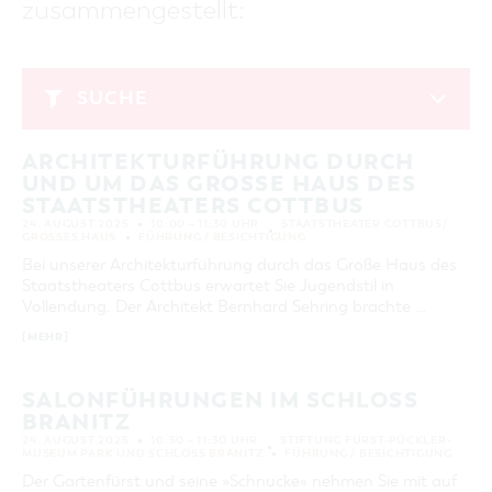
zusammengestellt:
GASTRONOMIE
BAUMKUCHENFRAU
WANDERTOUREN
COTTBUS PER VIDEO ENTDECKEN
FREIZEIT UND KULTUR
CARAVANSTELLPLÄTZE
SERVICE & KONTAKT
EINKAUFEN, PARKEN UND COTTBUSER
SORBEN & WENDEN
KANUTOUREN
Anreise, Info, Souvenirs, Gutscheine
ÜBERNACHTUNGEN FÜR FAMILIEN
GESCHENKGUTSCHEIN
LAUSITZ FESTIVAL 2026 IN COTTBUS
TOURISTINFORMATION
SUCHE
DER PERFEKTE TAG
EINKAUFEN
HEIRATEN IN COTTBUS
COTTBUSER BILDERGALERIE
August 2025
COTTBUS VON OBEN (FOTOS)
PARKMÖGLICHKEITEN
OPENART LAUSITZ BIENNALE 2026 IN COTTBUS
INFOMATERIAL
ARCHITEKTURFÜHRUNG DURCH
MO
DI
MI
DO
FR
SA
SO
COTTBUS VON OBEN (KURZVIDEOS)
WOCHENMÄRKTE
"WEG DES HANDWERKS" - DIE ZUNFTZEICHEN
UND UM DAS GROSSE HAUS DES S
LADEMÖGLICHKEITEN FÜR E-BIKES
1
2
3
COTTBUSER GESCHENKGUTSCHEIN
TAATSTHEATERS COTTBUS
GUTSCHEINE
24. AUGUST 2025
10:00 – 11:30 UHR
STAATSTHEATER COTTBUS/
4
5
6
7
8
9
10
GROSSES HAUS
FÜHRUNG / BESICHTIGUNG
SOUVENIRS
Bei unserer Architekturführung durch das Große Haus des
11
12
13
14
15
16
17
COTTBUS BARRIEREFREI
Staatstheaters Cottbus erwartet Sie Jugendstil in
18
19
20
21
22
23
24
Vollendung. Der Architekt Bernhard Sehring brachte …
ÖFFENTLICHE TOILETTEN
[MEHR]
25
26
27
28
29
30
31
NACHHALTIGKEIT - WIR SIND DABEI!
SALONFÜHRUNGEN IM SCHLOSS
ERWEITERTE SUCHE
BRANITZ
Zeitraum
ZURÜCKSETZEN
24. AUGUST 2025
10:30 – 11:30 UHR
STIFTUNG FÜRST-PÜCKLER-
MUSEUM PARK UND SCHLOSS BRANITZ
FÜHRUNG / BESICHTIGUNG
VON
BIS
Der Gartenfürst und seine »Schnucke« nehmen Sie mit auf