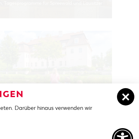
n, Tagesprogramme für Spreewald und Lausitzer
NGEN
BUZ FÜR FAMILIEN
- Entdecken
ieten. Darüber hinaus verwenden wir
NACH OBEN