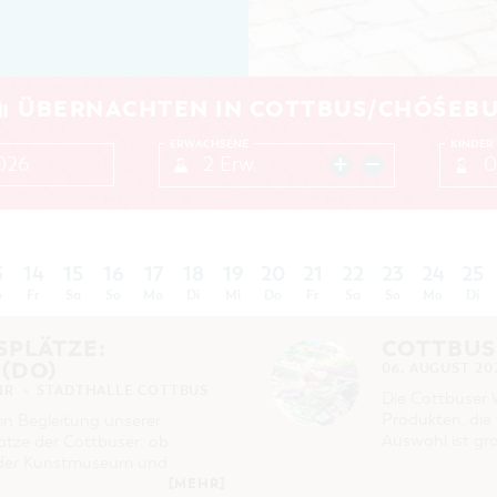
ÜBERNACHTEN IN COTTBUS/CHÓŚEB
ERWACHSENE
KINDER
2 Erw.
0
3
14
15
16
17
18
19
20
21
22
23
24
25
o
Fr
Sa
So
Mo
Di
Mi
Do
Fr
Sa
So
Mo
Di
SPLÄTZE:
COTTBUS
(DO)
06. AUGUST 20
HR
STADTHALLE COTTBUS
Die Cottbuser 
Produkten, die 
in Begleitung unserer
Auswahl ist gro
lätze der Cottbuser: ob
 oder Kunstmuseum und
[MEHR]