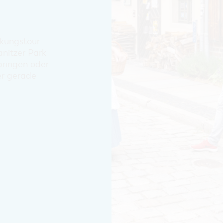
EINKAUFEN, PARKEN UND
COTTBUSER GESCHENKGUTSCHEIN
EINKAUFEN
ckungstour
PARKMÖGLICHKEITEN
anitzer Park
WOCHENMÄRKTE
bringen oder
COTTBUSER GESCHENKGUTSCHEIN
er gerade
DER PERFEKTE TAG
COTTBUS VON OBEN (FOTOS)
COTTBUS VON OBEN
(KURZVIDEOS)