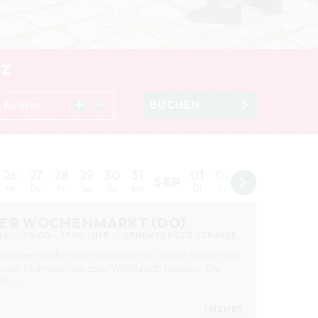
UZ
 Kinder
BUCHEN
26
27
28
29
30
31
01
02
03
04
05
SEP
Mi
Do
Fr
Sa
So
Mo
Di
Mi
Do
Fr
Sa
ER WOCHENMARKT (DO)
26
08:00 – 17:00 UHR
SPREMBERGER STRASSE
Wochenmärkte sind geprägt von vielen regionalen
vom Hühnerei bis zum Wildfleisch reichen. Die
ß, …
[MEHR]