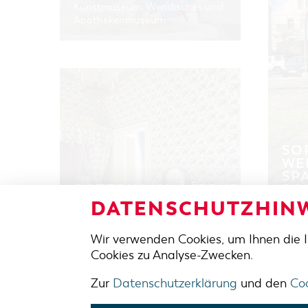
Kunstmuseum, Wendisches und
Apothekenmuseum
SO
WE
SP
COTTBUS/CHÓŚEBUZ
RO
ÜBERNACHT
Entde
DATENSCHUTZHINW
Gut übernachten. Für Ihren
wendi
Cottbus-Urlaub.
Cott
Wir verwenden Cookies, um Ihnen die 
Cookies zu Analyse-Zwecken.
Zur
Datenschutzerklärung
und den
Coo
ADRES