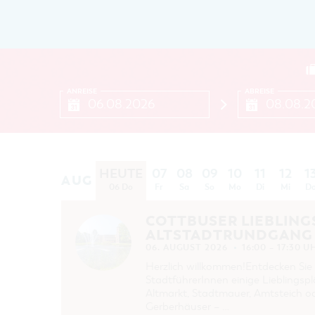
ANREISE
ABREISE
HEUTE
07
08
09
10
11
12
1
AUG
AUG
06 Do
Fr
Sa
So
Mo
Di
Mi
D
COTTBUSER LIEBLING
ALTSTADTRUNDGANG 
06. AUGUST 2026
16:00 – 17:30 U
Herzlich willkommen!Entdecken Sie 
StadtführerInnen einige Lieblingsp
Altmarkt, Stadtmauer, Amtsteich
Gerberhäuser – …