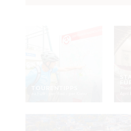
ST
FÜ
TOURENTIPPS
Theat
zu Fuß - per Rad - per Kanu
April