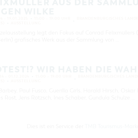
LIXMÜLLER AUS DER SAMML
RGEN WILKE
24 – 19.01.2025
11:00 – 19:00 UHR
BRANDENBURGISCHES LAND
S)
AUSSTELLUNG
zelausstellung legt den Fokus auf Conrad Felixmüllers 
erlin) grafisches Werk aus der Sammlung von …
TEST!? WIR HABEN DIE WAH
24 – 01.12.2024
11:00 – 19:00 UHR
BRANDENBURGISCHES LAND
S)
AUSSTELLUNG
arbey, Paul Fusco, Guerilla Girls, Harald Hirsch, Oskar
s Rost, Jens Rötzsch, Ines Schaber, Gundula Schulze …
Dies ist ein Service der
TMB Tourismus-Mar