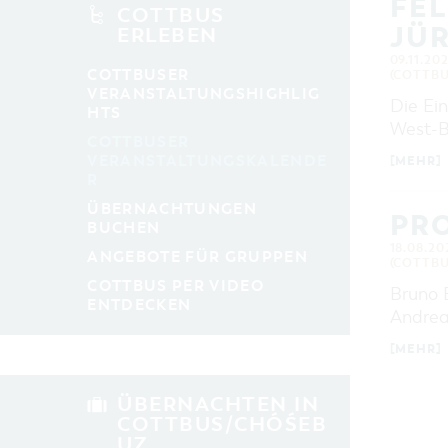
FE
alle Kategorien
COTTBUS
JÜ
ERLEBEN
LAUFZEIT
aktuelle und laufende Veranstaltungen
09.11.20
COTTBUSER
(COTTBU
VERANSTALTUNGSHIGHLIG
Die Ein
HTS
SUCHBEGRIFF
West-B
COTTBUSER
VERANSTALTUNGSKALENDE
[MEHR]
R
ORT
ÜBERNACHTUNGEN
PRO
BUCHEN
SUCHEN
18.08.20
ANGEBOTE FÜR GRUPPEN
(COTTBU
COTTBUS PER VIDEO
Bruno B
ENTDECKEN
Andrea
[MEHR]
ÜBERNACHTEN IN
COTTBUS/CHÓŚEB
UZ