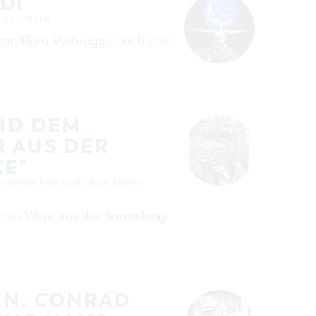
D!
ERT / OPER
 von Flora Verbrugge nach den
ND DEM
 AUS DER
E"
MUSEUM FÜR MODERNE KUNST
fisches Werk aus der Sammlung
EN. CONRAD