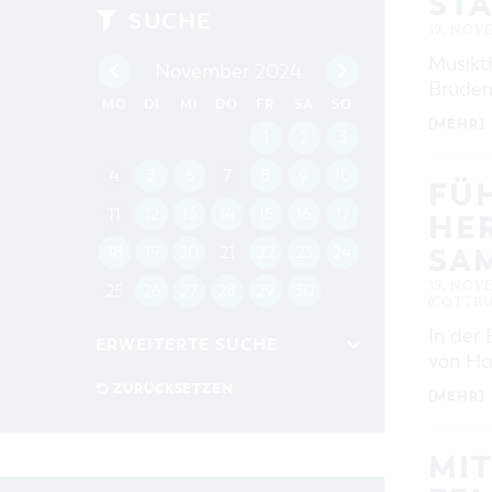
STA
SUCHE
19. NOV
Musikt
November 2024
Brüder
MO
DI
MI
DO
FR
SA
SO
[MEHR]
1
2
3
4
5
6
7
8
9
10
FÜH
11
12
13
14
15
16
17
HER
SA
18
19
20
21
22
23
24
19. NOV
25
26
27
28
29
30
(COTTBU
In der 
ERWEITERTE SUCHE
von Ha
Zeitraum
ZURÜCKSETZEN
[MEHR]
VON
BIS
MI
KATEGORIE