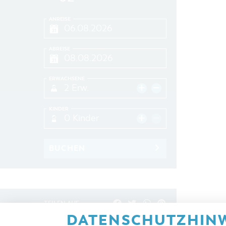
ANREISE
ABREISE
ERWACHSENE
2 Erw.
KINDER
0 Kinder
BUCHEN
TEILEN AUF
DATENSCHUTZHINW