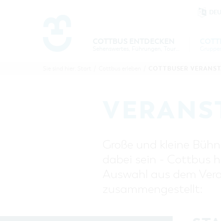
DE
Um Einstellungen zur Barrierefre
COTTBUS ENTDECKEN
COTT
Sehenswertes, Führungen, Tourentipps
COTTBU
COTTB
COTTBUSER VERANS
Sie sind hier:
Start
/
Cottbus erleben
/
ENTDECK
ERLEBE
B
VERANS
Große und kleine Bühne
dabei sein - Cottbus h
Auswahl aus dem Veran
zusammengestellt: