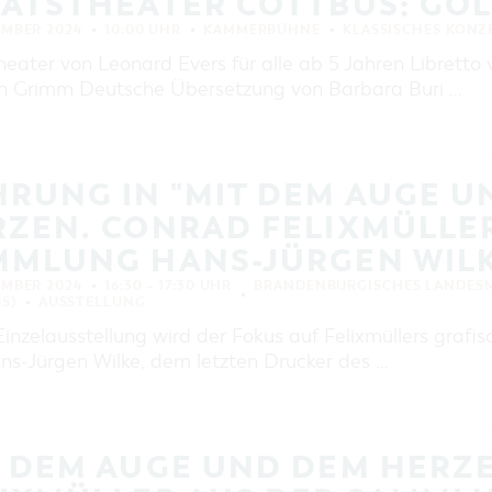
ATSTHEATER COTTBUS: GOL
EINKAUFEN, PARKEN UND
COTTBUSER GESCHENKGUTSCHEIN
EMBER 2024
10:00 UHR
KAMMERBÜHNE
KLASSISCHES KONZ
EINKAUFEN
heater von Leonard Evers für alle ab 5 Jahren Libretto
n Grimm Deutsche Übersetzung von Barbara Buri …
PARKMÖGLICHKEITEN
WOCHENMÄRKTE
COTTBUSER GESCHENKGUTSCHEIN
RUNG IN "MIT DEM AUGE U
DER PERFEKTE TAG
ZEN. CONRAD FELIXMÜLLER
COTTBUS VON OBEN (FOTOS)
MMLUNG HANS-JÜRGEN WILK
COTTBUS VON OBEN
(KURZVIDEOS)
EMBER 2024
16:30 – 17:30 UHR
BRANDENBURGISCHES LANDES
S)
AUSSTELLUNG
Einzelausstellung wird der Fokus auf Felixmüllers gra
ns-Jürgen Wilke, dem letzten Drucker des …
T DEM AUGE UND DEM HERZ