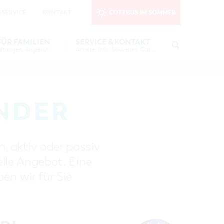
SERVICE
KONTAKT
COTTBUS IM SOMMER
nktionale Cookies
in den Cookie-
FÜR FAMILIEN
SERVICE & KONTAKT
Tipps, Veranstaltungen, Angebote...
Anreise, Info, Souvenirs, Gutscheine
EE
TOURISTINFORMATION
FREIZEIT UND KULTUR
KUTSCHER &
COTTBUSER BILDERGALERIE
ÜBERNACHTUNGEN FÜR FAMILIEN
AU
INFOMATERIAL
NDER
LADEMÖGLICHKEITEN FÜR E-BIKES
6 IN
GUTSCHEINE
SOUVENIRS
, aktiv oder passiv
S
COTTBUS BARRIEREFREI
elle Angebot. Eine
 - DIE
ÖFFENTLICHE TOILETTEN
n wir für Sie
NACHHALTIGKEIT - WIR SIND
DABEI!