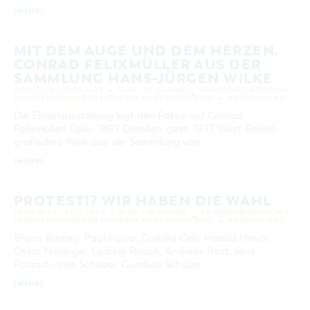
[MEHR]
KATEGORIE
alle Kategorien
MIT DEM AUGE UND DEM HERZEN.
LAUFZEIT
CONRAD FELIXMÜLLER AUS DER
aktuelle und laufende Veranstaltungen
SAMMLUNG HANS-JÜRGEN WILKE
09.11.2024 – 19.01.2025
11:00 – 19:00 UHR
BRANDENBURGISCHES
LANDESMUSEUM FÜR MODERNE KUNST (COTTBUS)
AUSSTELLUNG
SUCHBEGRIFF
Die Einzelausstellung legt den Fokus auf Conrad
Felixmüllers (geb. 1897 Dresden, gest. 1977 West-Berlin)
grafisches Werk aus der Sammlung von …
ORT
[MEHR]
SUCHEN
PROTEST!? WIR HABEN DIE WAHL
18.08.2024 – 01.12.2024
11:00 – 19:00 UHR
BRANDENBURGISCHES
LANDESMUSEUM FÜR MODERNE KUNST (COTTBUS)
AUSSTELLUNG
Bruno Barbey, Paul Fusco, Guerilla Girls, Harald Hirsch,
Oskar Nerlinger, Ludwig Rauch, Andreas Rost, Jens
Rötzsch, Ines Schaber, Gundula Schulze …
[MEHR]