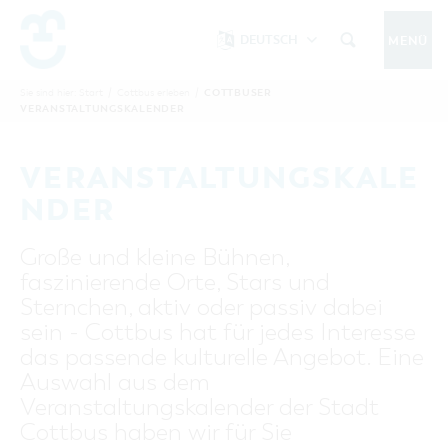
DEUTSCH
MENÜ
Um Einstellungen zur Barrierefreiheit
vornehmen zu können wird die Berechtigung
COTTBUSER
Sie sind hier:
Start
/
Cottbus erleben
/
COTTBUS IM SOMMER
VERANSTALTUNGSKALENDER
funktionale Cookies
für
in den Cookie-
Einstellungen benötigt.
START
COTTBUSSERVICE
KONTAKT
VERANSTALTUNGSKALE
FOLGE UNS AUF
COOKIE-EINSTELLUNGEN
NDER
COTTBUS ENTDECKEN
Große und kleine Bühnen,
Sehenswertes, Führungen, Tourentipps
faszinierende Orte, Stars und
INTERAKTIVE KARTE
COTTBUS ERLEBEN
Sternchen, aktiv oder passiv dabei
Gruppen, Übernachten, Events …
FÜHRUNGEN FÜR JEDERMANN
sein - Cottbus hat für jedes Interesse
TOURENTIPPS, ARCHITEKTURPFAD &
COTTBUSER VERANSTALTUNGSHIGHLIGHTS
das passende kulturelle Angebot. Eine
COTTBUS BESONDERS
PÜCKLERTICKET
Ostsee, Postkutscher und mehr...
COTTBUSER VERANSTALTUNGSKALENDER
Auswahl aus dem
GRÜNES COTTBUS
ARCHITEKTURPFAD
Veranstaltungskalender der Stadt
ÜBERNACHTUNGEN BUCHEN
DER COTTBUSER OSTSEE
COTTBUS FÜR FAMILIEN
MUSEEN, GALERIEN, KULTUR
Cottbus haben wir für Sie
RADTOUREN
Tipps, Veranstaltungen, Angebote...
ANGEBOTE FÜR GRUPPEN
DER COTTBUSER POSTKUTSCHER & DIE
UNTERKÜNFTE