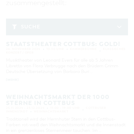
zusammengestellt:
GASTRONOMIE
BAUMKUCHENFRAU
WANDERTOUREN
COTTBUS PER VIDEO ENTDECKEN
FREIZEIT UND KULTUR
CARAVANSTELLPLÄTZE
SERVICE & KONTAKT
EINKAUFEN, PARKEN UND COTTBUSER
SORBEN & WENDEN
KANUTOUREN
Anreise, Info, Souvenirs, Gutscheine
ÜBERNACHTUNGEN FÜR FAMILIEN
GESCHENKGUTSCHEIN
LAUSITZ FESTIVAL 2026 IN COTTBUS
TOURISTINFORMATION
SUCHE
DER PERFEKTE TAG
EINKAUFEN
HEIRATEN IN COTTBUS
COTTBUSER BILDERGALERIE
November 2024
COTTBUS VON OBEN (FOTOS)
PARKMÖGLICHKEITEN
"WEG DES HANDWERKS" - DIE ZUNFTZEICHEN
INFOMATERIAL
STAATSTHEATER COTTBUS: GOLD!
MO
DI
MI
DO
FR
SA
SO
COTTBUS VON OBEN (KURZVIDEOS)
WOCHENMÄRKTE
26. NOVEMBER 2024
10:30 UHR
KAMMERBÜHNE
KLASSISCHES
LADEMÖGLICHKEITEN FÜR E-BIKES
1
2
3
KONZERT / OPER
COTTBUSER GESCHENKGUTSCHEIN
GUTSCHEINE
Musiktheater von Leonard Evers für alle ab 5 Jahren
4
5
6
7
8
9
10
Libretto von Flora Verbrugge nach den Brüdern Grimm
SOUVENIRS
Deutsche Übersetzung von Barbara Buri …
11
12
13
14
15
16
17
COTTBUS BARRIEREFREI
[MEHR]
18
19
20
21
22
23
24
ÖFFENTLICHE TOILETTEN
25
26
27
28
29
30
NACHHALTIGKEIT - WIR SIND DABEI!
WEIHNACHTSMARKT DER 1000
STERNE IN COTTBUS
ERWEITERTE SUCHE
25.11.2024 – 23.12.2024
11:00 – 19:00 UHR
COTTBUSER
INNENSTADT
WEIHNACHTSMARKT
Zeitraum
Traditionell wird der Herrnhuter Stern in den Cottbus-
ZURÜCKSETZEN
VON
Farben rot-weiß den Weihnachtsmarkt und die Innenstadt
BIS
in ein grenzenloses Sternenmeer tauchen. Im …