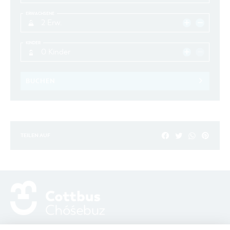
ERWACHSENE
2 Erw.
KINDER
0 Kinder
BUCHEN
TEILEN AUF
ADRESSE / ANFAHRT