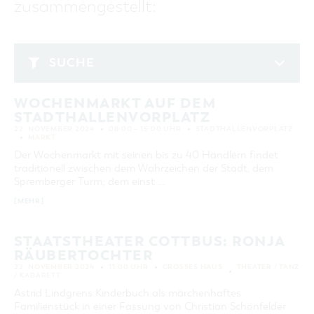
zusammengestellt:
GASTRONOMIE
BAUMKUCHENFRAU
WANDERTOUREN
COTTBUS PER VIDEO ENTDECKEN
FREIZEIT UND KULTUR
CARAVANSTELLPLÄTZE
SERVICE & KONTAKT
EINKAUFEN, PARKEN UND COTTBUSER
SORBEN & WENDEN
KANUTOUREN
Anreise, Info, Souvenirs, Gutscheine
ÜBERNACHTUNGEN FÜR FAMILIEN
GESCHENKGUTSCHEIN
LAUSITZ FESTIVAL 2026 IN COTTBUS
TOURISTINFORMATION
SUCHE
DER PERFEKTE TAG
EINKAUFEN
HEIRATEN IN COTTBUS
COTTBUSER BILDERGALERIE
November 2024
COTTBUS VON OBEN (FOTOS)
PARKMÖGLICHKEITEN
"WEG DES HANDWERKS" - DIE ZUNFTZEICHEN
INFOMATERIAL
WOCHENMARKT AUF DEM
MO
DI
MI
DO
FR
SA
SO
COTTBUS VON OBEN (KURZVIDEOS)
WOCHENMÄRKTE
STADTHALLENVORPLATZ
LADEMÖGLICHKEITEN FÜR E-BIKES
1
2
3
COTTBUSER GESCHENKGUTSCHEIN
22. NOVEMBER 2024
08:00 – 15:00 UHR
STADTHALLENVORPLATZ
GUTSCHEINE
MARKT
4
5
6
7
8
9
10
Der Wochenmarkt mit seinen bis zu 40 Händlern findet
SOUVENIRS
traditionell zwischen dem Wahrzeichen der Stadt, dem
11
12
13
14
15
16
17
COTTBUS BARRIEREFREI
Spremberger Turm; dem einst …
18
19
20
21
22
23
24
ÖFFENTLICHE TOILETTEN
[MEHR]
25
26
27
28
29
30
NACHHALTIGKEIT - WIR SIND DABEI!
STAATSTHEATER COTTBUS: RONJA
RÄUBERTOCHTER
ERWEITERTE SUCHE
22. NOVEMBER 2024
11:00 UHR
GROSSES HAUS
THEATER / TANZ
/ KABARETT
Zeitraum
ZURÜCKSETZEN
VON
Astrid Lindgrens Kinderbuch als märchenhaftes
BIS
Familienstück in einer Fassung von Christian Schönfelder