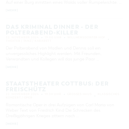
Auf einer Burg inmitten eines Walds voller Rumpelwichte, …
KATEGORIE
[MEHR]
alle Kategorien
LAUFZEIT
DAS KRIMINAL DINNER - DER
aktuelle und laufende Veranstaltungen
POLTERABEND-KILLER
22. NOVEMBER 2024
19:00 UHR
WILLMERSDORFER HOF
THEATER / TANZ / KABARETT
SUCHBEGRIFF
Der Polterabend von Madlen und Dennis soll ein
unvergessliches Highlight werden. Mit Freunden,
Verwandten und Kollegen will das junge Paar …
ORT
[MEHR]
SUCHEN
STAATSTHEATER COTTBUS: DER
FREISCHÜTZ
22. NOVEMBER 2024
19:30 UHR
GROSSES HAUS
KLASSISCHES
KONZERT / OPER
Romantische Oper in drei Aufzügen von Carl Maria von
Weber Text von Friedrich Kind Die Schrecken des
Dreißigjährigen Krieges zittern nach …
[MEHR]