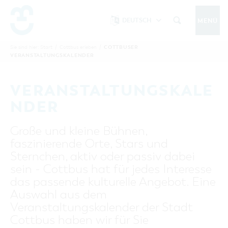
DEUTSCH
MENÜ
Um Einstellungen zur Barrierefreiheit
vornehmen zu können wird die Berechtigung
COTTBUSER
Sie sind hier:
Start
/
Cottbus erleben
/
COTTBUS IM SOMMER
VERANSTALTUNGSKALENDER
funktionale Cookies
für
in den Cookie-
Einstellungen benötigt.
START
COTTBUSSERVICE
KONTAKT
VERANSTALTUNGSKALE
FOLGE UNS AUF
COOKIE-EINSTELLUNGEN
NDER
COTTBUS ENTDECKEN
Große und kleine Bühnen,
Sehenswertes, Führungen, Tourentipps
faszinierende Orte, Stars und
INTERAKTIVE KARTE
COTTBUS ERLEBEN
Sternchen, aktiv oder passiv dabei
Gruppen, Übernachten, Events …
FÜHRUNGEN FÜR JEDERMANN
sein - Cottbus hat für jedes Interesse
TOURENTIPPS, ARCHITEKTURPFAD &
COTTBUSER VERANSTALTUNGSHIGHLIGHTS
das passende kulturelle Angebot. Eine
COTTBUS BESONDERS
PÜCKLERTICKET
Ostsee, Postkutscher und mehr...
COTTBUSER VERANSTALTUNGSKALENDER
Auswahl aus dem
GRÜNES COTTBUS
ARCHITEKTURPFAD
Veranstaltungskalender der Stadt
ÜBERNACHTUNGEN BUCHEN
DER COTTBUSER OSTSEE
COTTBUS FÜR FAMILIEN
MUSEEN, GALERIEN, KULTUR
Cottbus haben wir für Sie
RADTOUREN
Tipps, Veranstaltungen, Angebote...
ANGEBOTE FÜR GRUPPEN
DER COTTBUSER POSTKUTSCHER & DIE
UNTERKÜNFTE