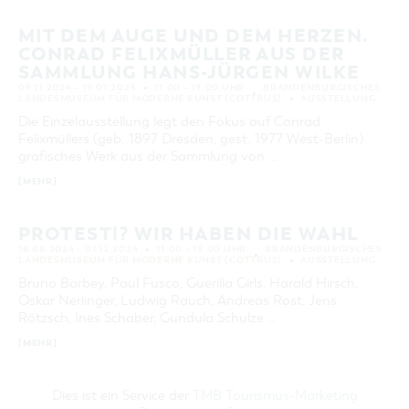
MIT DEM AUGE UND DEM HERZEN.
CONRAD FELIXMÜLLER AUS DER
SAMMLUNG HANS-JÜRGEN WILKE
09.11.2024 – 19.01.2025
11:00 – 19:00 UHR
BRANDENBURGISCHES
LANDESMUSEUM FÜR MODERNE KUNST (COTTBUS)
AUSSTELLUNG
Die Einzelausstellung legt den Fokus auf Conrad
Felixmüllers (geb. 1897 Dresden, gest. 1977 West-Berlin)
grafisches Werk aus der Sammlung von …
[MEHR]
PROTEST!? WIR HABEN DIE WAHL
18.08.2024 – 01.12.2024
11:00 – 19:00 UHR
BRANDENBURGISCHES
LANDESMUSEUM FÜR MODERNE KUNST (COTTBUS)
AUSSTELLUNG
Bruno Barbey, Paul Fusco, Guerilla Girls, Harald Hirsch,
Oskar Nerlinger, Ludwig Rauch, Andreas Rost, Jens
Rötzsch, Ines Schaber, Gundula Schulze …
[MEHR]
Dies ist ein Service der
TMB Tourismus-Marketing