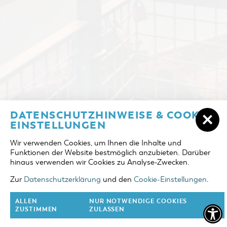
ÜBERNACHTEN IN COTTBUS/CHÓŚEBUZ
DATENSCHUTZHINWEISE & COOKIE-
ANREISE
EINSTELLUNGEN
UNTERKÜNFTE
Wir verwenden Cookies, um Ihnen die Inhalte und
ABREISE
Funktionen der Website bestmöglich anzubieten. Darüber
DER COTTBUSER OSTSEE
hinaus verwenden wir Cookies zu Analyse-Zwecken.
ERWACHSENE
TOURENTIPPS
Zur
Datenschutzerklärung
und den
Cookie-Einstellungen
.
2 Erw.
COTTBUS FÜR FAMILIEN
ALLEN
NUR NOTWENDIGE COOKIES
KINDER
ZUSTIMMEN
ZULASSEN
0 Kinder
VERANSTALTUNGEN