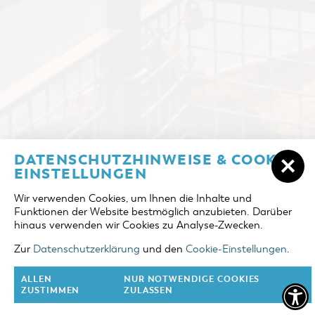
ÜBERNACHTEN IN COTTBUS/CHÓŚEBUZ
DATENSCHUTZHINWEISE & COOKIE-
ANREISE
EINSTELLUNGEN
UNTERKÜNFTE
Wir verwenden Cookies, um Ihnen die Inhalte und
ABREISE
Funktionen der Website bestmöglich anzubieten. Darüber
DER COTTBUSER OSTSEE
hinaus verwenden wir Cookies zu Analyse-Zwecken.
ERWACHSENE
TOURENTIPPS
Zur
Datenschutzerklärung
und den
Cookie-Einstellungen
.
2 Erw.
COTTBUS FÜR FAMILIEN
ALLEN
NUR NOTWENDIGE COOKIES
KINDER
ZUSTIMMEN
ZULASSEN
0 Kinder
VERANSTALTUNGEN