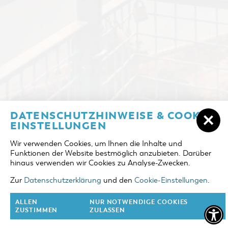
ÜBERNACHTEN IN COTTBUS/CHÓŚEBUZ
DATENSCHUTZHINWEISE & COOKIE-
ANREISE
EINSTELLUNGEN
UNTERKÜNFTE
Wir verwenden Cookies, um Ihnen die Inhalte und
ABREISE
Funktionen der Website bestmöglich anzubieten. Darüber
DER COTTBUSER OSTSEE
hinaus verwenden wir Cookies zu Analyse-Zwecken.
ERWACHSENE
TOURENTIPPS
Zur
Datenschutzerklärung
und den
Cookie-Einstellungen
.
2 Erw.
COTTBUS FÜR FAMILIEN
ALLEN
NUR NOTWENDIGE COOKIES
KINDER
ZUSTIMMEN
ZULASSEN
0 Kinder
VERANSTALTUNGEN