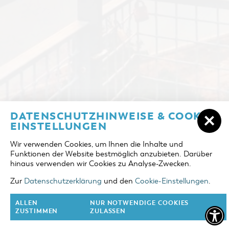
ÜBERNACHTEN IN COTTBUS/CHÓŚEBUZ
DATENSCHUTZHINWEISE & COOKIE-
ANREISE
EINSTELLUNGEN
UNTERKÜNFTE
Wir verwenden Cookies, um Ihnen die Inhalte und
ABREISE
Funktionen der Website bestmöglich anzubieten. Darüber
DER COTTBUSER OSTSEE
hinaus verwenden wir Cookies zu Analyse-Zwecken.
ERWACHSENE
TOURENTIPPS
Zur
Datenschutzerklärung
und den
Cookie-Einstellungen
.
2 Erw.
COTTBUS FÜR FAMILIEN
ALLEN
NUR NOTWENDIGE COOKIES
KINDER
ZUSTIMMEN
ZULASSEN
0 Kinder
VERANSTALTUNGEN