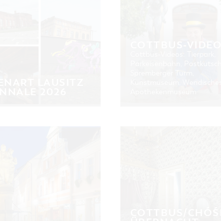
COTTBUS-VIDE
Cottbus-Videos: Tierpark,
Parkeisenbahn, Postkutsch
Spremberger Turm,
ENART LAUSITZ
Kunstmuseum, Wendische
ENNALE 2026
Apothekenmuseum
COTTBUS/CHÓŚ