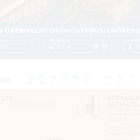
ÜBERNACHTEN IN COTTBUS/CHÓŚEB
ERWACHSENE
KINDER
2 Erw.
0
02
03
04
05
06
07
09
10
11
01
08
FEB
Mo
Di
Mi
Do
Fr
Sa
So
Mo
Di
Mi
Do
PATZ"
STEFAN 
WOHNZI
HR
STADTHALLE COTTBUS
24. JANUAR 20
LANDESMUSEUM
COTTBUS
Nach seinem St
Stefan Plenker
künstlerische …
[MEHR]