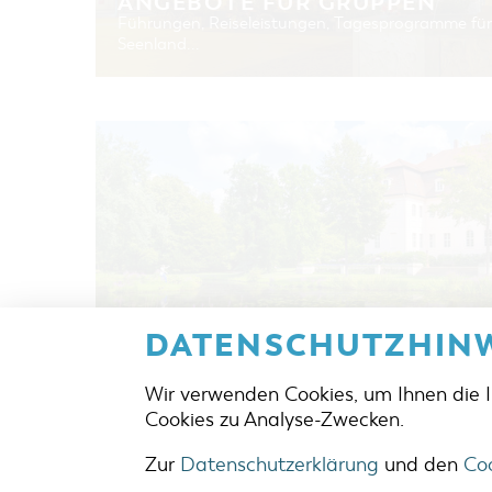
ANGEBOTE FÜR GRUPPEN
Führungen, Reiseleistungen, Tagesprogramme für
Seenland...
DATENSCHUTZHINW
COTTBUS/CHÓŚEBUZ FÜR FAM
Spass - Spielen - Erleben - Entdecken
Wir verwenden Cookies, um Ihnen die 
Cookies zu Analyse-Zwecken.
Zur
Datenschutzerklärung
und den
Coo
ADRES