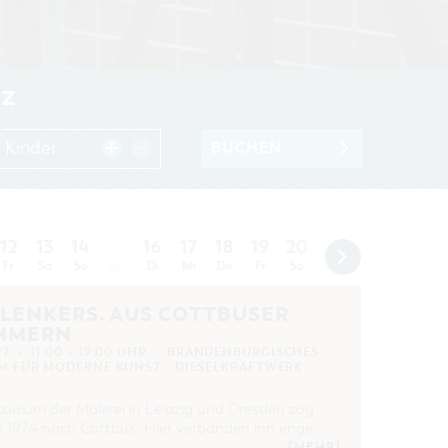
UZ
 Kinder
BUCHEN
12
13
14
16
17
18
19
20
21
23
15
22
2
Fr
Sa
So
Mo
Di
Mi
Do
Fr
Sa
So
Mo
Di
Mi
PLENKERS. AUS COTTBUSER
MMERN
27
11:00 – 19:00 UHR
BRANDENBURGISCHES
 FÜR MODERNE KUNST - DIESELKRAFTWERK
udium der Malerei in Leipzig und Dresden zog
s 1974 nach Cottbus. Hier verbanden ihn enge
[MEHR]