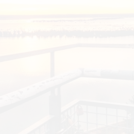
EINKAUFEN, PARKEN UND
COTTBUSER GESCHENKGUTSCHEIN
EINKAUFEN
PARKMÖGLICHKEITEN
WOCHENMÄRKTE
COTTBUSER GESCHENKGUTSCHEIN
DER PERFEKTE TAG
COTTBUS VON OBEN (FOTOS)
COTTBUS VON OBEN
(KURZVIDEOS)