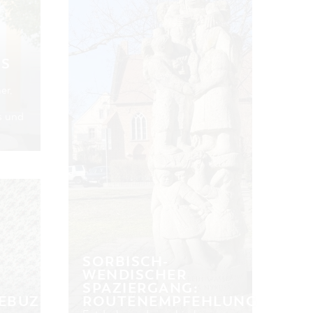
OS
er,
s und
SORBISCH-
WENDISCHER
SPAZIERGANG:
EBUZ
ROUTENEMPFEHLUNG