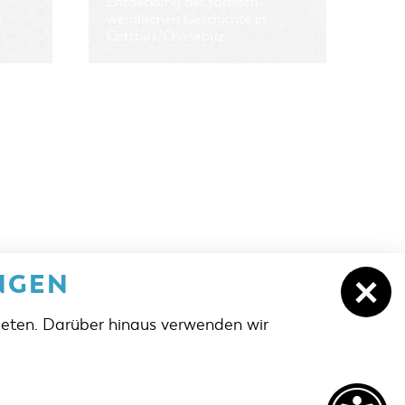
Entdeckung der sorbisch-
n
wendischen Geschichte in
Cottbus/Chóśebuz.
NGEN
ieten. Darüber hinaus verwenden wir
NACH OBEN