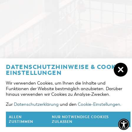
ÜBERNACHTEN IN COTTBUS/CHÓŚEBUZ
DATENSCHUTZHINWEISE & COOKIE-
ANREISE
EINSTELLUNGEN
UNTERKÜNFTE
Wir verwenden Cookies, um Ihnen die Inhalte und
ABREISE
Funktionen der Website bestmöglich anzubieten. Darüber
DER COTTBUSER OSTSEE
hinaus verwenden wir Cookies zu Analyse-Zwecken.
ERWACHSENE
TOURENTIPPS
Zur
Datenschutzerklärung
und den
Cookie-Einstellungen
.
2 Erw.
COTTBUS FÜR FAMILIEN
ALLEN
NUR NOTWENDIGE COOKIES
KINDER
ZUSTIMMEN
ZULASSEN
0 Kinder
VERANSTALTUNGEN