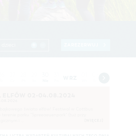
 dzieci
ZAREZERWUJ
03
26
27
28
29
30
31
01
02
04
05
WRZ
Śr
Cz
Pt
So
Nie
Pn
Wt
Śr
Cz
Pt
So
 ELFÓW 02-04.08.2024
9.08.2026
bajkowego świata elfów! Festiwal w Cottbus
 terenie parku "Spreeaeuenpark” (tuż przy
gicznym i …
[WIĘCEJ]
ZNA LICZBA WYDARZEŃ KULTURALNYCH TEGO DNIA