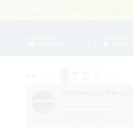
DZIEŃ PRZYJAZDU
DZIEŃ WYJAZDU
07
08
09
10
DZISIAJ
11
12
13
SIE
SIE
06 Cz
Pt
So
Nie
Pn
Wt
Śr
Cz
FESTIWAL ELFÓW 02-0
07.08.2026 – 08.08.2026
Coś dla fanów bajkowego świata e
odbędzie się na terenie parku "Spr
Ogrodzie Zoologicznym i …