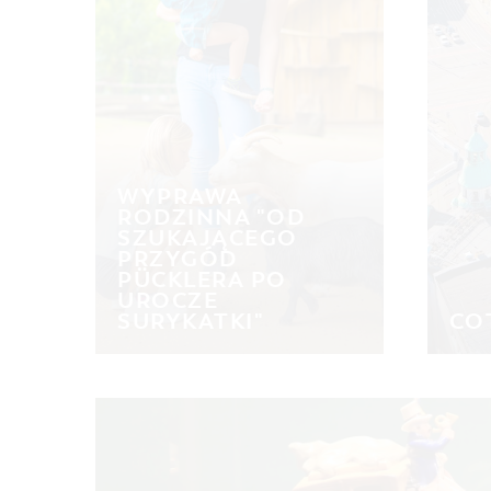
WYPRAWA
RODZINNA "OD
SZUKAJĄCEGO
PRZYGÓD
PÜCKLERA PO
UROCZE
SURYKATKI"
CO