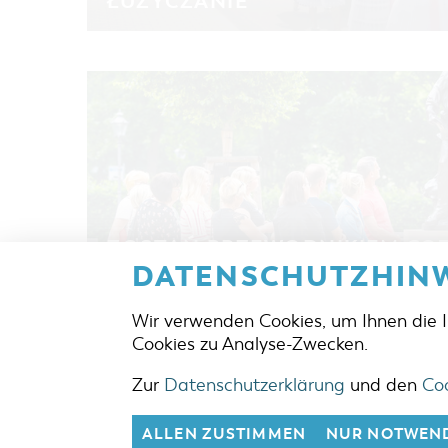
ŁUŻYCZANIE
ZOSTAŃ PRZEWODNIKIEM CO
Nabór na kurs na przewodnika polskojęzycznego 
DATENSCHUTZHINW
wstępne są organizowane co roku, gdy zbierze się
uczestników. …
Wir verwenden Cookies, um Ihnen die 
Cookies zu Analyse-Zwecken.
Zur
Datenschutzerklärung
und den
Coo
ADRES
Berliner 
ALLEN ZUSTIMMEN
NUR NOTWEND
03046 C