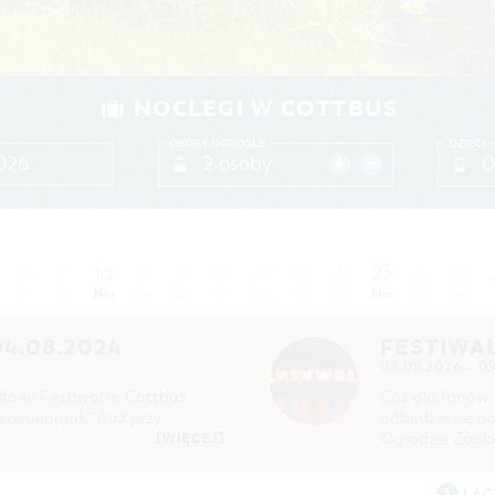
NOCLEGI W COTTBUS
OSOBY DOROSŁE
DZIECI
2 osoby
0
14
15
16
17
18
19
20
21
22
23
24
25
Pt
So
Nie
Pn
Wt
Śr
Cz
Pt
So
Nie
Pn
Wt
4.08.2024
FESTIWAL
08.08.2026 – 0
lfów! Festiwal w Cottbus
Coś dla fanów 
eeaeuenpark” (tuż przy
odbędzie się na
Ogrodzie Zoolo
[WIĘCEJ]
1
ŁĄC