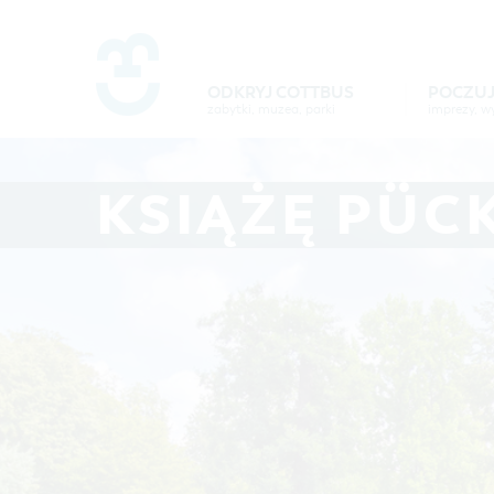
Um Einstellungen zur Barrierefre
ODKRYJ COTTBUS
POCZUJ
zabytki, muzea, parki
POCZUJ
ODKR
COTTBUS
COTTB
PROGRAMY 