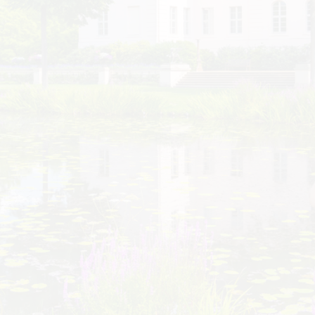
ZAKUPY
PARKINGI
JARMARKI I NIEDZIELE HANDLOWE
REGION DOOKOŁA COTTBUS
ki Cottbus,
COTTBUS Z GÓRY
rok 2026.