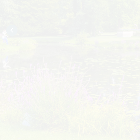
GRUP
Z nami odkryją Państwo najpiękniejsze zakąt
Szprewaldu i Powiatu Szprewa-Nysa!
Zapraszamy do zapoznania się z ofertą na 
WIĘCEJ