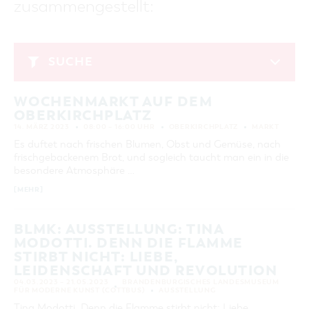
zusammengestellt:
GASTRONOMIE
BAUMKUCHENFRAU
WANDERTOUREN
COTTBUS PER VIDEO ENTDECKEN
FREIZEIT UND KULTUR
CARAVANSTELLPLÄTZE
SERVICE & KONTAKT
EINKAUFEN, PARKEN UND COTTBUSER
SORBEN & WENDEN
KANUTOUREN
Anreise, Info, Souvenirs, Gutscheine
ÜBERNACHTUNGEN FÜR FAMILIEN
GESCHENKGUTSCHEIN
LAUSITZ FESTIVAL 2026 IN COTTBUS
TOURISTINFORMATION
SUCHE
DER PERFEKTE TAG
EINKAUFEN
HEIRATEN IN COTTBUS
COTTBUSER BILDERGALERIE
März 2023
COTTBUS VON OBEN (FOTOS)
PARKMÖGLICHKEITEN
OPENART LAUSITZ BIENNALE 2026 IN COTTBUS
INFOMATERIAL
WOCHENMARKT AUF DEM
MO
DI
MI
DO
FR
SA
SO
COTTBUS VON OBEN (KURZVIDEOS)
WOCHENMÄRKTE
"WEG DES HANDWERKS" - DIE ZUNFTZEICHEN
OBERKIRCHPLATZ
LADEMÖGLICHKEITEN FÜR E-BIKES
1
2
3
4
5
COTTBUSER GESCHENKGUTSCHEIN
14. MÄRZ 2023
08:00 – 16:00 UHR
OBERKIRCHPLATZ
MARKT
GUTSCHEINE
6
7
8
9
10
11
12
Es duftet nach frischen Blumen, Obst und Gemüse, nach
SOUVENIRS
frischgebackenem Brot, und sogleich taucht man ein in die
13
14
15
16
17
18
19
besondere Atmosphäre …
COTTBUS BARRIEREFREI
[MEHR]
20
21
22
23
24
25
26
ÖFFENTLICHE TOILETTEN
27
28
29
30
31
NACHHALTIGKEIT - WIR SIND DABEI!
BLMK: AUSSTELLUNG: TINA
MODOTTI. DENN DIE FLAMME
ERWEITERTE SUCHE
STIRBT NICHT: LIEBE,
LEIDENSCHAFT UND REVOLUTION
Zeitraum
ZURÜCKSETZEN
04.03.2023 – 21.05.2023
BRANDENBURGISCHES LANDESMUSEUM
VON
FÜR MODERNE KUNST (COTTBUS)
AUSSTELLUNG
BIS
Tina Modotti. Denn die Flamme stirbt nicht: Liebe,