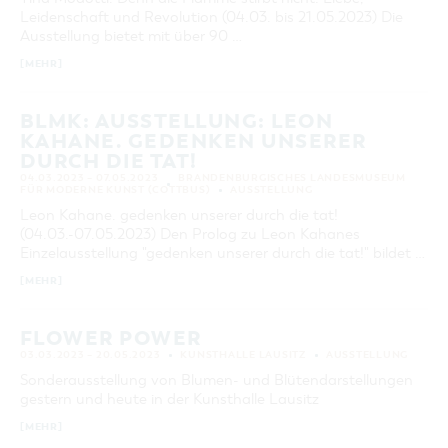
Leidenschaft und Revolution (04.03. bis 21.05.2023) Die
KATEGORIE
Ausstellung bietet mit über 90 …
alle Kategorien
[MEHR]
LAUFZEIT
aktuelle und laufende Veranstaltungen
BLMK: AUSSTELLUNG: LEON
KAHANE. GEDENKEN UNSERER
SUCHBEGRIFF
DURCH DIE TAT!
04.03.2023 – 07.05.2023
BRANDENBURGISCHES LANDESMUSEUM
FÜR MODERNE KUNST (COTTBUS)
AUSSTELLUNG
ORT
Leon Kahane. gedenken unserer durch die tat!
(04.03.-07.05.2023) Den Prolog zu Leon Kahanes
Einzelausstellung "gedenken unserer durch die tat!" bildet …
SUCHEN
[MEHR]
FLOWER POWER
03.03.2023 – 20.05.2023
KUNSTHALLE LAUSITZ
AUSSTELLUNG
Sonderausstellung von Blumen- und Blütendarstellungen
gestern und heute in der Kunsthalle Lausitz
[MEHR]