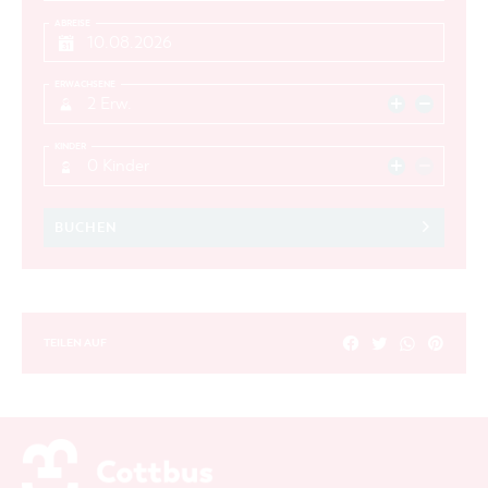
ABREISE
ERWACHSENE
2 Erw.
KINDER
0 Kinder
BUCHEN
TEILEN AUF