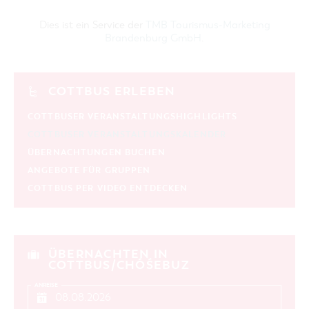
Dies ist ein Service der
TMB Tourismus-Marketing
Brandenburg GmbH
.
COTTBUS ERLEBEN
COTTBUSER VERANSTALTUNGSHIGHLIGHTS
COTTBUSER VERANSTALTUNGSKALENDER
ÜBERNACHTUNGEN BUCHEN
ANGEBOTE FÜR GRUPPEN
COTTBUS PER VIDEO ENTDECKEN
ÜBERNACHTEN IN
COTTBUS/CHÓŚEBUZ
ANREISE