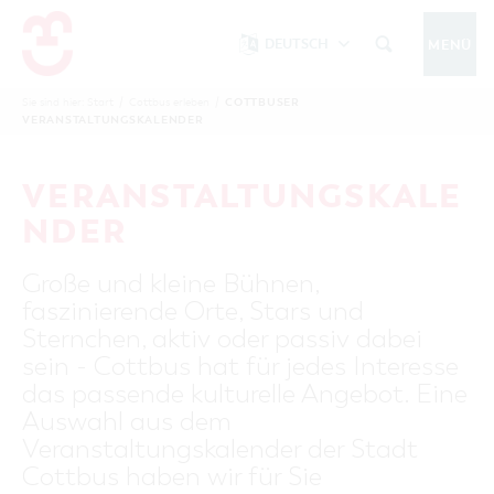
DEUTSCH
MENÜ
Um Einstellungen zur Barrierefreiheit
vornehmen zu können wird die Berechtigung
COTTBUSER
Sie sind hier:
Start
/
Cottbus erleben
/
COTTBUS IM WINTER
VERANSTALTUNGSKALENDER
funktionale Cookies
für
in den Cookie-
Einstellungen benötigt.
START
COTTBUSSERVICE
KONTAKT
VERANSTALTUNGSKALE
FOLGE UNS AUF
COOKIE-EINSTELLUNGEN
NDER
COTTBUS ENTDECKEN
Große und kleine Bühnen,
Sehenswertes, Führungen, Tourentipps
faszinierende Orte, Stars und
INTERAKTIVE KARTE
COTTBUS ERLEBEN
Sternchen, aktiv oder passiv dabei
Gruppen, Übernachten, Events …
FÜHRUNGEN FÜR JEDERMANN
sein - Cottbus hat für jedes Interesse
TOURENTIPPS, ARCHITEKTURPFAD &
COTTBUSER VERANSTALTUNGSHIGHLIGHTS
das passende kulturelle Angebot. Eine
COTTBUS BESONDERS
PÜCKLERTICKET
Ostsee, Postkutscher und mehr...
COTTBUSER VERANSTALTUNGSKALENDER
Auswahl aus dem
GRÜNES COTTBUS
ARCHITEKTURPFAD
Veranstaltungskalender der Stadt
ÜBERNACHTUNGEN BUCHEN
DER COTTBUSER OSTSEE
COTTBUS FÜR FAMILIEN
MUSEEN, GALERIEN, KULTUR
Cottbus haben wir für Sie
RADTOUREN
Tipps, Veranstaltungen, Angebote...
ANGEBOTE FÜR GRUPPEN
DER COTTBUSER POSTKUTSCHER & DIE
UNTERKÜNFTE