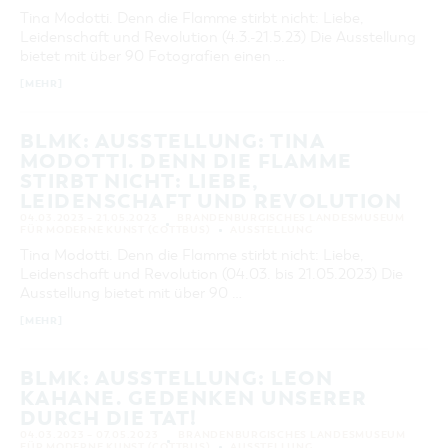
Tina Modotti. Denn die Flamme stirbt nicht: Liebe,
KATEGORIE
Leidenschaft und Revolution (4.3.-21.5.23) Die Ausstellung
alle Kategorien
bietet mit über 90 Fotografien einen …
LAUFZEIT
[MEHR]
aktuelle und laufende Veranstaltungen
BLMK: AUSSTELLUNG: TINA
SUCHBEGRIFF
MODOTTI. DENN DIE FLAMME
STIRBT NICHT: LIEBE,
LEIDENSCHAFT UND REVOLUTION
ORT
04.03.2023 – 21.05.2023
BRANDENBURGISCHES LANDESMUSEUM
FÜR MODERNE KUNST (COTTBUS)
AUSSTELLUNG
Tina Modotti. Denn die Flamme stirbt nicht: Liebe,
SUCHEN
Leidenschaft und Revolution (04.03. bis 21.05.2023) Die
Ausstellung bietet mit über 90 …
[MEHR]
BLMK: AUSSTELLUNG: LEON
KAHANE. GEDENKEN UNSERER
DURCH DIE TAT!
04.03.2023 – 07.05.2023
BRANDENBURGISCHES LANDESMUSEUM
FÜR MODERNE KUNST (COTTBUS)
AUSSTELLUNG