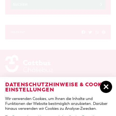
BUCHEN
TEILEN AUF
ADRESSE / ANFAHRT
Berliner Platz 6 / Stadthalle
DATENSCHUTZHINWEISE & COOKIE-
03046 Cottbus
EINSTELLUNGEN
TELEFON
+49 355 75420
Wir verwenden Cookies, um Ihnen die Inhalte und
FAX
+49 355 7542455
Funktionen der Website bestmöglich anzubieten. Darüber
E-MAIL
cottbus-service@cmt-cottbus.de
hinaus verwenden wir Cookies zu Analyse-Zwecken.