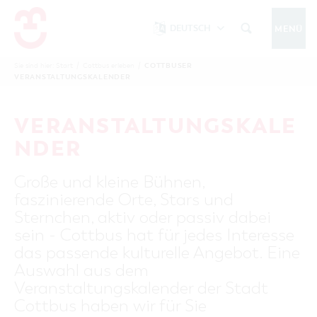
DEUTSCH
MENÜ
Um Einstellungen zur Barrierefreiheit
vornehmen zu können wird die Berechtigung
COTTBUSER
Sie sind hier:
Start
/
Cottbus erleben
/
COTTBUS IM WINTER
VERANSTALTUNGSKALENDER
funktionale Cookies
für
in den Cookie-
Einstellungen benötigt.
START
COTTBUSSERVICE
KONTAKT
VERANSTALTUNGSKALE
FOLGE UNS AUF
COOKIE-EINSTELLUNGEN
NDER
COTTBUS ENTDECKEN
Große und kleine Bühnen,
Sehenswertes, Führungen, Tourentipps
faszinierende Orte, Stars und
INTERAKTIVE KARTE
COTTBUS ERLEBEN
Sternchen, aktiv oder passiv dabei
Gruppen, Übernachten, Events …
FÜHRUNGEN FÜR JEDERMANN
sein - Cottbus hat für jedes Interesse
TOURENTIPPS, ARCHITEKTURPFAD &
COTTBUSER VERANSTALTUNGSHIGHLIGHTS
das passende kulturelle Angebot. Eine
COTTBUS BESONDERS
PÜCKLERTICKET
Ostsee, Postkutscher und mehr...
COTTBUSER VERANSTALTUNGSKALENDER
Auswahl aus dem
GRÜNES COTTBUS
ARCHITEKTURPFAD
Veranstaltungskalender der Stadt
ÜBERNACHTUNGEN BUCHEN
DER COTTBUSER OSTSEE
COTTBUS FÜR FAMILIEN
MUSEEN, GALERIEN, KULTUR
Cottbus haben wir für Sie
RADTOUREN
Tipps, Veranstaltungen, Angebote...
ANGEBOTE FÜR GRUPPEN
DER COTTBUSER POSTKUTSCHER & DIE
UNTERKÜNFTE