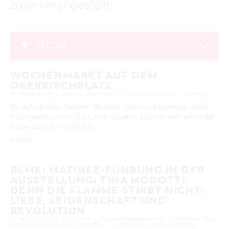
zusammengestellt:
GASTRONOMIE
BAUMKUCHENFRAU
WANDERTOUREN
COTTBUS PER VIDEO ENTDECKEN
FREIZEIT UND KULTUR
CARAVANSTELLPLÄTZE
SERVICE & KONTAKT
EINKAUFEN, PARKEN UND COTTBUSER
SORBEN & WENDEN
KANUTOUREN
Anreise, Info, Souvenirs, Gutscheine
ÜBERNACHTUNGEN FÜR FAMILIEN
GESCHENKGUTSCHEIN
LAUSITZ FESTIVAL 2026 IN COTTBUS
TOURISTINFORMATION
SUCHE
DER PERFEKTE TAG
EINKAUFEN
HEIRATEN IN COTTBUS
COTTBUSER BILDERGALERIE
März 2023
COTTBUS VON OBEN (FOTOS)
PARKMÖGLICHKEITEN
OPENART LAUSITZ BIENNALE 2026 IN COTTBUS
INFOMATERIAL
WOCHENMARKT AUF DEM
MO
DI
MI
DO
FR
SA
SO
COTTBUS VON OBEN (KURZVIDEOS)
WOCHENMÄRKTE
"WEG DES HANDWERKS" - DIE ZUNFTZEICHEN
OBERKIRCHPLATZ
LADEMÖGLICHKEITEN FÜR E-BIKES
1
2
3
4
5
COTTBUSER GESCHENKGUTSCHEIN
21. MÄRZ 2023
08:00 – 16:00 UHR
OBERKIRCHPLATZ
MARKT
GUTSCHEINE
6
7
8
9
10
11
12
Es duftet nach frischen Blumen, Obst und Gemüse, nach
SOUVENIRS
frischgebackenem Brot, und sogleich taucht man ein in die
13
14
15
16
17
18
19
besondere Atmosphäre …
COTTBUS BARRIEREFREI
[MEHR]
20
21
22
23
24
25
26
ÖFFENTLICHE TOILETTEN
27
28
29
30
31
NACHHALTIGKEIT - WIR SIND DABEI!
BLMK: MATINEE-FÜHRUNG IN DER
AUSSTELLUNG: TINA MODOTTI.
ERWEITERTE SUCHE
DENN DIE FLAMME STIRBT NICHT:
LIEBE, LEIDENSCHAFT UND
Zeitraum
ZURÜCKSETZEN
REVOLUTION
VON
21. MÄRZ 2023
11:00 UHR
BRANDENBURGISCHES LANDESMUSEUM
BIS
FÜR MODERNE KUNST (COTTBUS)
FÜHRUNG / BESICHTIGUNG