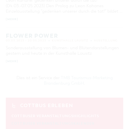
Leon Kahane. gedenken unserer durch die tat!
(04.03.-07.05.2023) Den Prolog zu Leon Kahanes
Einzelausstellung "gedenken unserer durch die tat!" bildet …
[MEHR]
FLOWER POWER
03.03.2023 – 20.05.2023
KUNSTHALLE LAUSITZ
AUSSTELLUNG
Sonderausstellung von Blumen- und Blütendarstellungen
gestern und heute in der Kunsthalle Lausitz
[MEHR]
Dies ist ein Service der
TMB Tourismus-Marketing
Brandenburg GmbH
.
COTTBUS ERLEBEN
COTTBUSER VERANSTALTUNGSHIGHLIGHTS
COTTBUSER VERANSTALTUNGSKALENDER