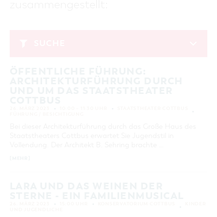
zusammengestellt:
GASTRONOMIE
BAUMKUCHENFRAU
WANDERTOUREN
COTTBUS PER VIDEO ENTDECKEN
FREIZEIT UND KULTUR
CARAVANSTELLPLÄTZE
SERVICE & KONTAKT
EINKAUFEN, PARKEN UND COTTBUSER
SORBEN & WENDEN
KANUTOUREN
Anreise, Info, Souvenirs, Gutscheine
ÜBERNACHTUNGEN FÜR FAMILIEN
GESCHENKGUTSCHEIN
LAUSITZ FESTIVAL 2026 IN COTTBUS
TOURISTINFORMATION
SUCHE
DER PERFEKTE TAG
EINKAUFEN
HEIRATEN IN COTTBUS
COTTBUSER BILDERGALERIE
März 2023
COTTBUS VON OBEN (FOTOS)
PARKMÖGLICHKEITEN
OPENART LAUSITZ BIENNALE 2026 IN COTTBUS
INFOMATERIAL
ÖFFENTLICHE FÜHRUNG:
MO
DI
MI
DO
FR
SA
SO
COTTBUS VON OBEN (KURZVIDEOS)
WOCHENMÄRKTE
"WEG DES HANDWERKS" - DIE ZUNFTZEICHEN
ARCHITEKTURFÜHRUNG DURCH
LADEMÖGLICHKEITEN FÜR E-BIKES
1
2
3
4
5
COTTBUSER GESCHENKGUTSCHEIN
UND UM DAS STAATSTHEATER
GUTSCHEINE
COTTBUS
6
7
8
9
10
11
12
26. MÄRZ 2023
10:00 – 11:30 UHR
STAATSTHEATER COTTBUS
SOUVENIRS
FÜHRUNG / BESICHTIGUNG
13
14
15
16
17
18
19
COTTBUS BARRIEREFREI
Bei dieser Architekturführung durch das Große Haus des
20
21
22
23
24
25
26
Staatstheaters Cottbus erwartet Sie Jugendstil in
ÖFFENTLICHE TOILETTEN
Vollendung. Der Architekt B. Sehring brachte …
27
28
29
30
31
NACHHALTIGKEIT - WIR SIND DABEI!
[MEHR]
ERWEITERTE SUCHE
LARA UND DAS WEINEN DER
Zeitraum
ZURÜCKSETZEN
STERNE - EIN FAMILIENMUSICAL
VON
26. MÄRZ 2023
15:00 UHR
KONSERVATORIUM COTTBUS
KINDER
BIS
UND JUGENDLICHE