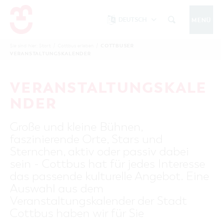
DEUTSCH
MENÜ
Um Einstellungen zur Barrierefreiheit
vornehmen zu können wird die Berechtigung
COTTBUSER
Sie sind hier:
Start
/
Cottbus erleben
/
COTTBUS IM WINTER
VERANSTALTUNGSKALENDER
funktionale Cookies
für
in den Cookie-
Einstellungen benötigt.
START
COTTBUSSERVICE
KONTAKT
VERANSTALTUNGSKALE
FOLGE UNS AUF
COOKIE-EINSTELLUNGEN
NDER
COTTBUS ENTDECKEN
Große und kleine Bühnen,
Sehenswertes, Führungen, Tourentipps
faszinierende Orte, Stars und
INTERAKTIVE KARTE
COTTBUS ERLEBEN
Sternchen, aktiv oder passiv dabei
Gruppen, Übernachten, Events …
FÜHRUNGEN FÜR JEDERMANN
sein - Cottbus hat für jedes Interesse
TOURENTIPPS, ARCHITEKTURPFAD &
COTTBUSER VERANSTALTUNGSHIGHLIGHTS
das passende kulturelle Angebot. Eine
COTTBUS BESONDERS
PÜCKLERTICKET
Ostsee, Postkutscher und mehr...
COTTBUSER VERANSTALTUNGSKALENDER
Auswahl aus dem
GRÜNES COTTBUS
ARCHITEKTURPFAD
Veranstaltungskalender der Stadt
ÜBERNACHTUNGEN BUCHEN
DER COTTBUSER OSTSEE
COTTBUS FÜR FAMILIEN
MUSEEN, GALERIEN, KULTUR
Cottbus haben wir für Sie
RADTOUREN
Tipps, Veranstaltungen, Angebote...
ANGEBOTE FÜR GRUPPEN
DER COTTBUSER POSTKUTSCHER & DIE
UNTERKÜNFTE