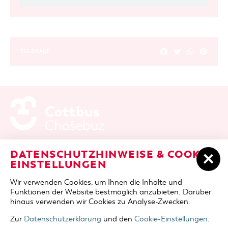
TEILEN AUF
ADRESSE / ANFAHRT
Berliner Platz 6 / Stadthalle
DATENSCHUTZHINWEISE & COOKIE-
03046 Cottbus
EINSTELLUNGEN
TELEFON
+49 355 75420
Wir verwenden Cookies, um Ihnen die Inhalte und
FAX
+49 355 7542455
Funktionen der Website bestmöglich anzubieten. Darüber
E-MAIL
cottbus-service@cmt-cottbus.de
hinaus verwenden wir Cookies zu Analyse-Zwecken.
Zur
Datenschutzerklärung
und den
Cookie-Einstellungen
.
START
COTTBUSSERVICE
KONTAKT
DATENSCHUTZ