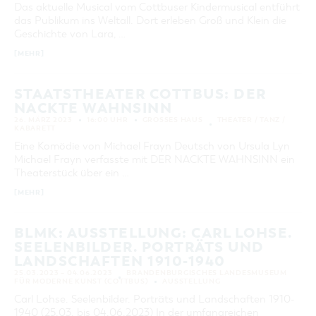
Das aktuelle Musical vom Cottbuser Kindermusical entführt
KATEGORIE
das Publikum ins Weltall. Dort erleben Groß und Klein die
alle Kategorien
Geschichte von Lara, …
[MEHR]
LAUFZEIT
aktuelle und laufende Veranstaltungen
STAATSTHEATER COTTBUS: DER
NACKTE WAHNSINN
SUCHBEGRIFF
26. MÄRZ 2023
16:00 UHR
GROSSES HAUS
THEATER / TANZ /
KABARETT
Eine Komödie von Michael Frayn Deutsch von Ursula Lyn
ORT
Michael Frayn verfasste mit DER NACKTE WAHNSINN ein
Theaterstück über ein …
SUCHEN
[MEHR]
BLMK: AUSSTELLUNG: CARL LOHSE.
SEELENBILDER. PORTRÄTS UND
LANDSCHAFTEN 1910-1940
25.03.2023 – 04.06.2023
BRANDENBURGISCHES LANDESMUSEUM
FÜR MODERNE KUNST (COTTBUS)
AUSSTELLUNG
Carl Lohse. Seelenbilder. Porträts und Landschaften 1910-
1940 (25.03. bis 04.06.2023) In der umfangreichen