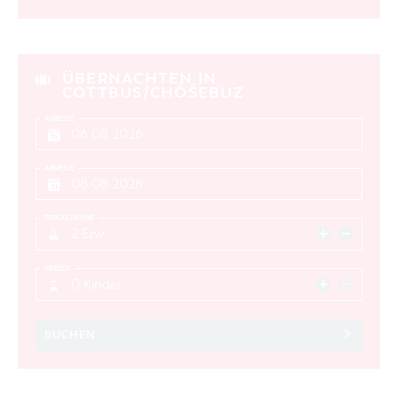
ÜBERNACHTEN IN
COTTBUS/CHÓŚEBUZ
ANREISE
ABREISE
ERWACHSENE
2 Erw.
KINDER
0 Kinder
BUCHEN