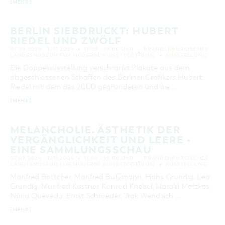
[MEHR]
KATEGORIE
alle Kategorien
BERLIN SIEBDRUCKT: HUBERT
RIEDEL UND ZWÖLF
LAUFZEIT
aktuelle und laufende Veranstaltungen
07.09.2024 – 17.11.2024
11:00 – 19:00 UHR
BRANDENBURGISCHES
LANDESMUSEUM FÜR MODERNE KUNST (COTTBUS)
AUSSTELLUNG
Die Doppelausstellung verschränkt Plakate aus dem
abgeschlossenen Schaffen des Berliner Grafikers Hubert
SUCHBEGRIFF
Riedel mit dem des 2000 gegründeten und bis …
[MEHR]
ORT
MELANCHOLIE. ÄSTHETIK DER
SUCHEN
VERGÄNGLICHKEIT UND LEERE -
EINE SAMMLUNGSSCHAU
07.09.2024 – 17.11.2024
11:00 – 19:00 UHR
BRANDENBURGISCHES
LANDESMUSEUM FÜR MODERNE KUNST (COTTBUS)
AUSSTELLUNG
Manfred Böttcher, Manfred Butzmann, Hans Grundig, Lea
Grundig, Manfred Kastner, Konrad Knebel, Harald Metzkes,
Núria Quevedo, Ernst Schroeder, Trak Wendisch …
[MEHR]