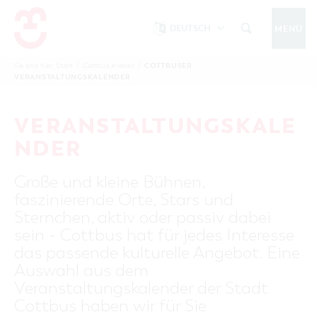
DEUTSCH
MENÜ
Um Einstellungen zur Barrierefreiheit
vornehmen zu können wird die Berechtigung
COTTBUSER
Sie sind hier:
Start
/
Cottbus erleben
/
COTTBUS IM WINTER
VERANSTALTUNGSKALENDER
funktionale Cookies
für
in den Cookie-
Einstellungen benötigt.
START
COTTBUSSERVICE
KONTAKT
VERANSTALTUNGSKALE
FOLGE UNS AUF
COOKIE-EINSTELLUNGEN
NDER
COTTBUS ENTDECKEN
Große und kleine Bühnen,
Sehenswertes, Führungen, Tourentipps
faszinierende Orte, Stars und
INTERAKTIVE KARTE
COTTBUS ERLEBEN
Sternchen, aktiv oder passiv dabei
Gruppen, Übernachten, Events …
FÜHRUNGEN FÜR JEDERMANN
sein - Cottbus hat für jedes Interesse
TOURENTIPPS, ARCHITEKTURPFAD &
COTTBUSER VERANSTALTUNGSHIGHLIGHTS
das passende kulturelle Angebot. Eine
COTTBUS BESONDERS
PÜCKLERTICKET
Ostsee, Postkutscher und mehr...
COTTBUSER VERANSTALTUNGSKALENDER
Auswahl aus dem
GRÜNES COTTBUS
ARCHITEKTURPFAD
Veranstaltungskalender der Stadt
ÜBERNACHTUNGEN BUCHEN
DER COTTBUSER OSTSEE
COTTBUS FÜR FAMILIEN
MUSEEN, GALERIEN, KULTUR
Cottbus haben wir für Sie
RADTOUREN
Tipps, Veranstaltungen, Angebote...
ANGEBOTE FÜR GRUPPEN
DER COTTBUSER POSTKUTSCHER & DIE
UNTERKÜNFTE