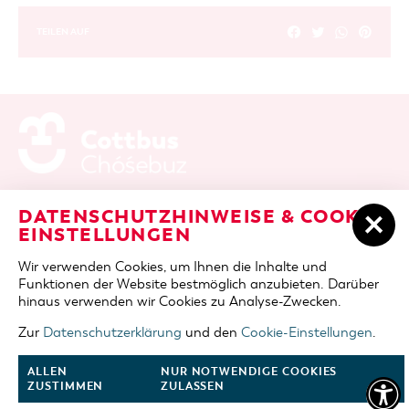
TEILEN AUF
ADRESSE / ANFAHRT
Berliner Platz 6 / Stadthalle
DATENSCHUTZHINWEISE & COOKIE-
03046 Cottbus
EINSTELLUNGEN
TELEFON
+49 355 75420
Wir verwenden Cookies, um Ihnen die Inhalte und
FAX
+49 355 7542455
Funktionen der Website bestmöglich anzubieten. Darüber
E-MAIL
cottbus-service@cmt-cottbus.de
hinaus verwenden wir Cookies zu Analyse-Zwecken.
Zur
Datenschutzerklärung
und den
Cookie-Einstellungen
.
START
COTTBUSSERVICE
KONTAKT
DATENSCHUTZ
IMPRESSUM
COOKIE-EINSTELLUNGEN
ALLEN
NUR NOTWENDIGE COOKIES
ZUSTIMMEN
ZULASSEN
NACH OBEN
FOLGE UNS AUF