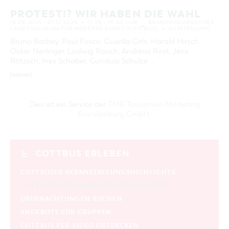
PROTEST!? WIR HABEN DIE WAHL
18.08.2024 – 01.12.2024
11:00 – 19:00 UHR
BRANDENBURGISCHES
LANDESMUSEUM FÜR MODERNE KUNST (COTTBUS)
AUSSTELLUNG
Bruno Barbey, Paul Fusco, Guerilla Girls, Harald Hirsch,
Oskar Nerlinger, Ludwig Rauch, Andreas Rost, Jens
Rötzsch, Ines Schaber, Gundula Schulze …
[MEHR]
Dies ist ein Service der
TMB Tourismus-Marketing
Brandenburg GmbH
.
COTTBUS ERLEBEN
COTTBUSER VERANSTALTUNGSHIGHLIGHTS
COTTBUSER VERANSTALTUNGSKALENDER
ÜBERNACHTUNGEN BUCHEN
ANGEBOTE FÜR GRUPPEN
COTTBUS PER VIDEO ENTDECKEN