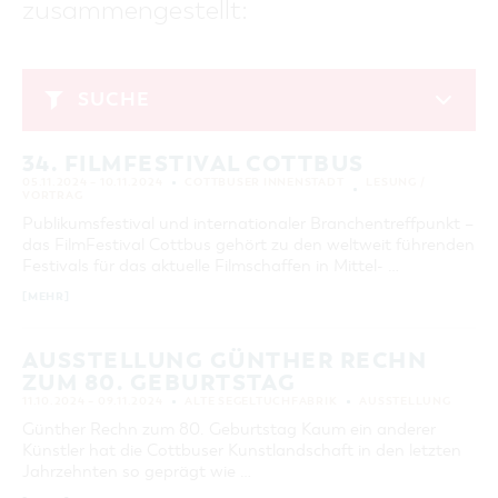
zusammengestellt:
GASTRONOMIE
BAUMKUCHENFRAU
WANDERTOUREN
COTTBUS PER VIDEO ENTDECKEN
FREIZEIT UND KULTUR
CARAVANSTELLPLÄTZE
SERVICE & KONTAKT
EINKAUFEN, PARKEN UND COTTBUSER
SORBEN & WENDEN
KANUTOUREN
Anreise, Info, Souvenirs, Gutscheine
ÜBERNACHTUNGEN FÜR FAMILIEN
GESCHENKGUTSCHEIN
LAUSITZ FESTIVAL 2026 IN COTTBUS
TOURISTINFORMATION
SUCHE
DER PERFEKTE TAG
EINKAUFEN
HEIRATEN IN COTTBUS
COTTBUSER BILDERGALERIE
November 2024
COTTBUS VON OBEN (FOTOS)
PARKMÖGLICHKEITEN
OPENART LAUSITZ BIENNALE 2026 IN COTTBUS
INFOMATERIAL
34. FILMFESTIVAL COTTBUS
MO
DI
MI
DO
FR
SA
SO
COTTBUS VON OBEN (KURZVIDEOS)
WOCHENMÄRKTE
"WEG DES HANDWERKS" - DIE ZUNFTZEICHEN
05.11.2024 – 10.11.2024
COTTBUSER INNENSTADT
LESUNG /
LADEMÖGLICHKEITEN FÜR E-BIKES
1
2
3
VORTRAG
COTTBUSER GESCHENKGUTSCHEIN
GUTSCHEINE
Publikumsfestival und internationaler Branchentreffpunkt –
4
5
6
7
8
9
10
das FilmFestival Cottbus gehört zu den weltweit führenden
SOUVENIRS
Festivals für das aktuelle Filmschaffen in Mittel- …
11
12
13
14
15
16
17
COTTBUS BARRIEREFREI
[MEHR]
18
19
20
21
22
23
24
ÖFFENTLICHE TOILETTEN
25
26
27
28
29
30
NACHHALTIGKEIT - WIR SIND DABEI!
AUSSTELLUNG GÜNTHER RECHN
ZUM 80. GEBURTSTAG
ERWEITERTE SUCHE
11.10.2024 – 09.11.2024
ALTE SEGELTUCHFABRIK
AUSSTELLUNG
Günther Rechn zum 80. Geburtstag Kaum ein anderer
Zeitraum
ZURÜCKSETZEN
Künstler hat die Cottbuser Kunstlandschaft in den letzten
VON
Jahrzehnten so geprägt wie …
BIS