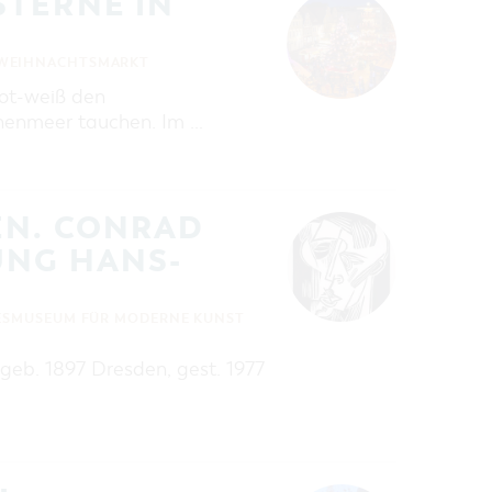
STERNE IN
WEIHNACHTSMARKT
rot-weiß den
rnenmeer tauchen. Im …
EN. CONRAD
UNG HANS-
ESMUSEUM FÜR MODERNE KUNST
(geb. 1897 Dresden, gest. 1977