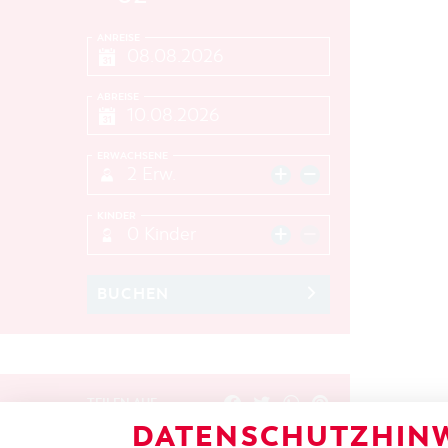
ANREISE
ABREISE
ERWACHSENE
2 Erw.
KINDER
0 Kinder
BUCHEN
TEILEN AUF
DATENSCHUTZHINW