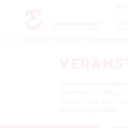
DE
Um Einstellungen zur Barrierefre
COTTBUS ENTDECKEN
COTT
Sehenswertes, Führungen, Tourentipps
COTTBU
COTTB
COTTBUSER VERANS
Sie sind hier:
Start
/
Cottbus erleben
/
ENTDECK
ERLEBE
B
VERANS
Große und kleine Bühne
dabei sein - Cottbus h
Auswahl aus dem Veran
zusammengestellt: