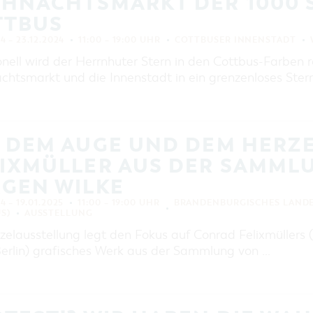
IHNACHTSMARKT DER 1000 
EINKAUFEN, PARKEN UND
COTTBUSER GESCHENKGUTSCHEIN
TTBUS
EINKAUFEN
24 – 23.12.2024
11:00 – 19:00 UHR
COTTBUSER INNENSTADT
PARKMÖGLICHKEITEN
onell wird der Herrnhuter Stern in den Cottbus-Farben 
chtsmarkt und die Innenstadt in ein grenzenloses Ste
WOCHENMÄRKTE
COTTBUSER GESCHENKGUTSCHEIN
DER PERFEKTE TAG
T DEM AUGE UND DEM HERZ
COTTBUS VON OBEN (FOTOS)
LIXMÜLLER AUS DER SAMML
COTTBUS VON OBEN
(KURZVIDEOS)
RGEN WILKE
24 – 19.01.2025
11:00 – 19:00 UHR
BRANDENBURGISCHES LAND
S)
AUSSTELLUNG
zelausstellung legt den Fokus auf Conrad Felixmüllers 
erlin) grafisches Werk aus der Sammlung von …