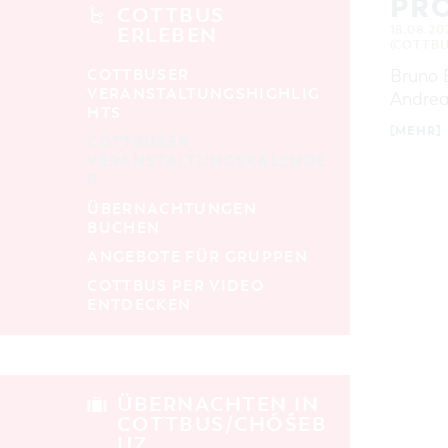
PRO
alle Kategorien
COTTBUS
18.08.20
ERLEBEN
LAUFZEIT
(COTTBU
aktuelle und laufende Veranstaltungen
COTTBUSER
Bruno B
VERANSTALTUNGSHIGHLIG
Andrea
HTS
SUCHBEGRIFF
[MEHR]
COTTBUSER
VERANSTALTUNGSKALENDE
R
ORT
ÜBERNACHTUNGEN
BUCHEN
SUCHEN
ANGEBOTE FÜR GRUPPEN
COTTBUS PER VIDEO
ENTDECKEN
ÜBERNACHTEN IN
COTTBUS/CHÓŚEB
UZ