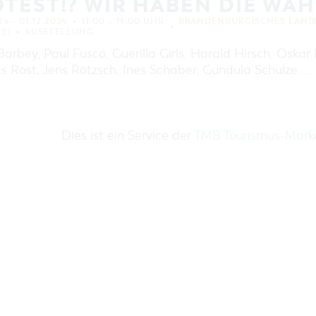
TEST!? WIR HABEN DIE WAH
24 – 01.12.2024
11:00 – 19:00 UHR
BRANDENBURGISCHES LAND
S)
AUSSTELLUNG
arbey, Paul Fusco, Guerilla Girls, Harald Hirsch, Oskar
s Rost, Jens Rötzsch, Ines Schaber, Gundula Schulze …
Dies ist ein Service der
TMB Tourismus-Mar