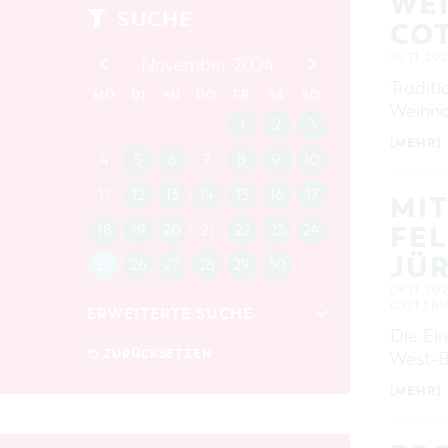
WE
SUCHE
CO
25.11.20
November 2024
Traditi
MO
DI
MI
DO
FR
SA
SO
Weihna
1
2
3
[MEHR]
4
5
6
7
8
9
10
11
12
13
14
15
16
17
MI
FE
18
19
20
21
22
23
24
JÜ
25
26
27
28
29
30
09.11.20
(COTTBU
ERWEITERTE SUCHE
Die Ein
Zeitraum
ZURÜCKSETZEN
West-B
VON
BIS
[MEHR]
KATEGORIE