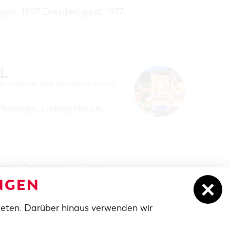
(geb. 1897 Dresden, gest. 1977
L
ESMUSEUM FÜR MODERNE KUNST
 Nerlinger, Ludwig Rauch,
keting Brandenburg GmbH
.
NGEN
ieten. Darüber hinaus verwenden wir
NACH OBEN