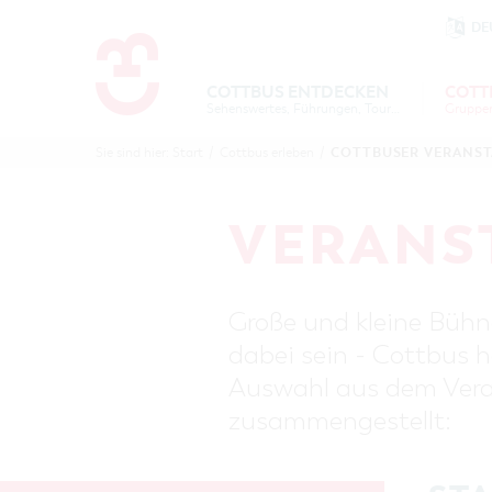
DE
Um Einstellungen zur Barrierefre
COTTBUS ENTDECKEN
COTT
Sehenswertes, Führungen, Tourentipps
COTTBU
COTTB
COTTBUSER VERANS
Sie sind hier:
Start
/
Cottbus erleben
/
ENTDECK
ERLEBE
B
VERANS
Große und kleine Bühne
dabei sein - Cottbus h
Auswahl aus dem Veran
zusammengestellt: