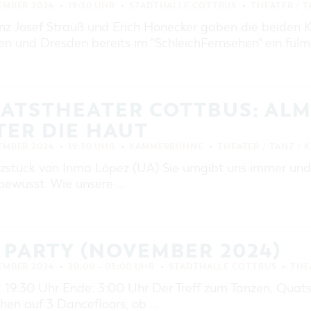
EMBER 2024
19:30 UHR
STADTHALLE COTTBUS
THEATER / T
anz Josef Strauß und Erich Honecker gaben die beiden
en und Dresden bereits im "SchleichFernsehen" ein fulm
ATSTHEATER COTTBUS: ALMA
ER DIE HAUT
EMBER 2024
19:30 UHR
KAMMERBÜHNE
THEATER / TANZ / 
nzstück von Inma López (UA) Sie umgibt uns immer und
 bewusst. Wie unsere …
 PARTY (NOVEMBER 2024)
EMBER 2024
20:00 – 03:00 UHR
STADTHALLE COTTBUS
THE
s: 19:30 Uhr Ende: 3:00 Uhr Der Treff zum Tanzen, Qua
chen auf 3 Dancefloors, ob …