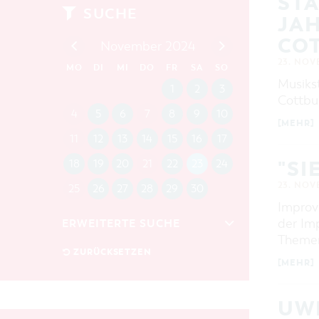
STA
SUCHE
JAH
CO
November 2024
23. NOV
MO
DI
MI
DO
FR
SA
SO
Musiks
1
2
3
Cottbus
4
5
6
7
8
9
10
[MEHR]
11
12
13
14
15
16
17
"SI
18
19
20
21
22
23
24
23. NOV
25
26
27
28
29
30
Improv
der Imp
ERWEITERTE SUCHE
Theme
Zeitraum
ZURÜCKSETZEN
[MEHR]
VON
BIS
UWE
KATEGORIE