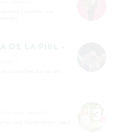
ANZ / KABARETT
 Kabarett-Giganten aus
inantes …
 DE LA PIEL –
KABARETT
 doch machen wir sie uns
ATER / TANZ / KABARETT
tschen und Wiedersehen. Lasst