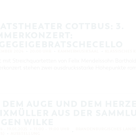
ATSTHEATER COTTBUS: 3.
MMERKONZERT:
IGEGEIGEBRATSCHECELLO
EMBER 2024
20:00 UHR
KAMMERMUSIKSAAL
KLASSISCHES 
t mit Streichquartetten von Felix Mendelssohn Bartho
konzert stehen zwei ausdrucksstarke Höhepunkte roma
T DEM AUGE UND DEM HERZ
LIXMÜLLER AUS DER SAMML
RGEN WILKE
24 – 19.01.2025
11:00 – 19:00 UHR
BRANDENBURGISCHES LAND
S)
AUSSTELLUNG