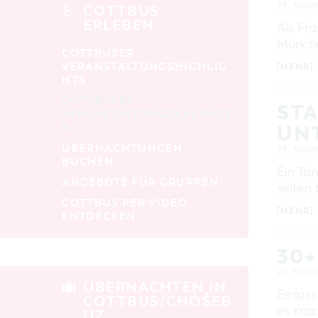
alle Kategorien
23. NOV
COTTBUS
ERLEBEN
Als Fr
LAUFZEIT
aktuelle und laufende Veranstaltungen
Münch
COTTBUSER
VERANSTALTUNGSHIGHLIG
[MEHR]
HTS
SUCHBEGRIFF
COTTBUSER
STA
VERANSTALTUNGSKALENDE
R
UNT
ORT
ÜBERNACHTUNGEN
23. NOV
BUCHEN
SUCHEN
Ein Ta
ANGEBOTE FÜR GRUPPEN
selten
COTTBUS PER VIDEO
[MEHR]
ENTDECKEN
30+
23. NOV
ÜBERNACHTEN IN
Einlas
COTTBUS/CHÓŚEB
es kra
UZ