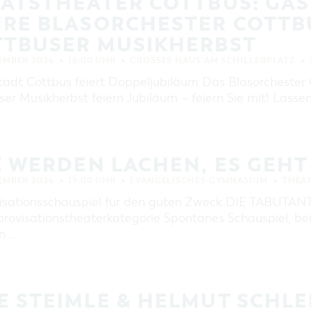
ATSTHEATER COTTBUS: GAST
EINKAUFEN, PARKEN UND
COTTBUSER GESCHENKGUTSCHEIN
RE BLASORCHESTER COTTBUS
EINKAUFEN
TTBUSER MUSIKHERBST
PARKMÖGLICHKEITEN
EMBER 2024
18:00 UHR
GROSSES HAUS AM SCHILLERPLATZ
WOCHENMÄRKTE
tadt Cottbus feiert Doppeljubiläum Das Blasorchester 
er Musikherbst feiern Jubiläum – feiern Sie mit! Lassen
COTTBUSER GESCHENKGUTSCHEIN
DER PERFEKTE TAG
COTTBUS VON OBEN (FOTOS)
E WERDEN LACHEN, ES GEHT
COTTBUS VON OBEN
(KURZVIDEOS)
EMBER 2024
19:00 UHR
EVANGELISCHES GYMNASIUM
THEAT
isationsschauspiel für den guten Zweck DIE TABUTAN
rovisationstheaterkategorie Spontanes Schauspiel, bei
n …
 STEIMLE & HELMUT SCHLE