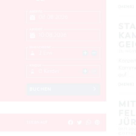
[MEHR]
ANREISE
STA
ABREISE
KA
GE
ERWACHSENE
23. NOV
2 Erw.
Konzer
KINDER
Kammer
0 Kinder
auf …
[MEHR]
BUCHEN
MI
FE
JÜ
TEILEN AUF
09.11.20
(COTTBU