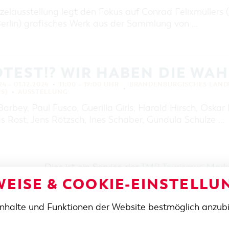
zelausstellung legt den Fokus auf Conrad Felixmüllers 
erlin) grafisches Werk aus der Sammlung von …
TEST!? WIR HABEN DIE WAH
24 – 01.12.2024
11:00 – 19:00 UHR
BRANDENBURGISCHES LAND
S)
AUSSTELLUNG
arbey, Paul Fusco, Guerilla Girls, Harald Hirsch, Oskar
s Rost, Jens Rötzsch, Ines Schaber, Gundula Schulze …
Dies ist ein Service der
TMB Tourismus-Mar
EISE & COOKIE-EINSTELLU
Inhalte und Funktionen der Website bestmöglich anzub
SE / ANFAHRT
TELEFON
+49 355 75420
FAX
Platz 6 / Stadthalle
+49 355 7542455