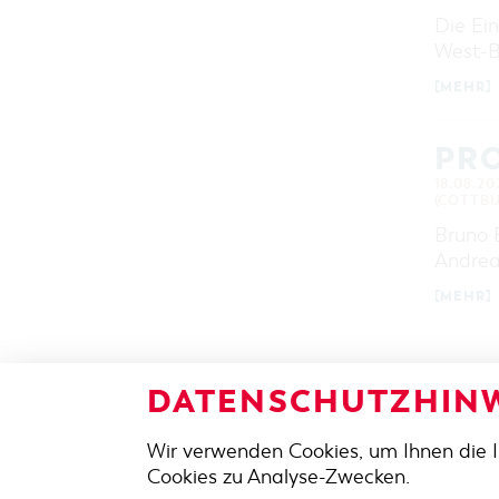
Die Ein
West-B
[MEHR]
PRO
18.08.20
(COTTBU
Bruno B
Andrea
[MEHR]
DATENSCHUTZHINW
Wir verwenden Cookies, um Ihnen die 
ADRES
Cookies zu Analyse-Zwecken.
Berliner 