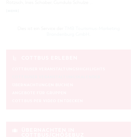
Rötzsch, Ines Schaber, Gundula Schulze …
KATEGORIE
[MEHR]
alle Kategorien
LAUFZEIT
Dies ist ein Service der
TMB Tourismus-Marketing
aktuelle und laufende Veranstaltungen
Brandenburg GmbH
.
SUCHBEGRIFF
COTTBUS ERLEBEN
ORT
COTTBUSER VERANSTALTUNGSHIGHLIGHTS
COTTBUSER VERANSTALTUNGSKALENDER
SUCHEN
ÜBERNACHTUNGEN BUCHEN
ANGEBOTE FÜR GRUPPEN
COTTBUS PER VIDEO ENTDECKEN
ÜBERNACHTEN IN
COTTBUS/CHÓŚEBUZ