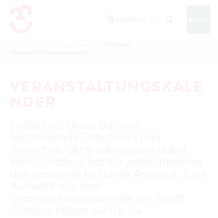
DEUTSCH
MENÜ
Um Einstellungen zur Barrierefreiheit
vornehmen zu können wird die Berechtigung
COTTBUSER
Sie sind hier:
Start
/
Cottbus erleben
/
COTTBUS IM WINTER
VERANSTALTUNGSKALENDER
funktionale Cookies
für
in den Cookie-
Einstellungen benötigt.
START
COTTBUSSERVICE
KONTAKT
VERANSTALTUNGSKALE
FOLGE UNS AUF
COOKIE-EINSTELLUNGEN
NDER
COTTBUS ENTDECKEN
Große und kleine Bühnen,
Sehenswertes, Führungen, Tourentipps
faszinierende Orte, Stars und
INTERAKTIVE KARTE
COTTBUS ERLEBEN
Sternchen, aktiv oder passiv dabei
Gruppen, Übernachten, Events …
FÜHRUNGEN FÜR JEDERMANN
sein - Cottbus hat für jedes Interesse
TOURENTIPPS, ARCHITEKTURPFAD &
COTTBUSER VERANSTALTUNGSHIGHLIGHTS
das passende kulturelle Angebot. Eine
COTTBUS BESONDERS
PÜCKLERTICKET
Ostsee, Postkutscher und mehr...
COTTBUSER VERANSTALTUNGSKALENDER
Auswahl aus dem
GRÜNES COTTBUS
ARCHITEKTURPFAD
Veranstaltungskalender der Stadt
ÜBERNACHTUNGEN BUCHEN
DER COTTBUSER OSTSEE
COTTBUS FÜR FAMILIEN
MUSEEN, GALERIEN, KULTUR
Cottbus haben wir für Sie
RADTOUREN
Tipps, Veranstaltungen, Angebote...
ANGEBOTE FÜR GRUPPEN
DER COTTBUSER POSTKUTSCHER & DIE
UNTERKÜNFTE