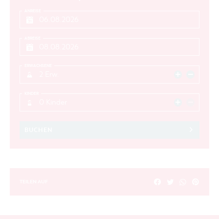
ANREISE
ABREISE
ERWACHSENE
2 Erw.
KINDER
0 Kinder
BUCHEN
TEILEN AUF