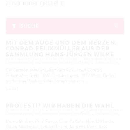
zusammengestellt:
GASTRONOMIE
BAUMKUCHENFRAU
WANDERTOUREN
COTTBUS PER VIDEO ENTDECKEN
FREIZEIT UND KULTUR
CARAVANSTELLPLÄTZE
SERVICE & KONTAKT
EINKAUFEN, PARKEN UND COTTBUSER
SORBEN & WENDEN
KANUTOUREN
Anreise, Info, Souvenirs, Gutscheine
ÜBERNACHTUNGEN FÜR FAMILIEN
GESCHENKGUTSCHEIN
LAUSITZ FESTIVAL 2026 IN COTTBUS
TOURISTINFORMATION
SUCHE
DER PERFEKTE TAG
EINKAUFEN
HEIRATEN IN COTTBUS
COTTBUSER BILDERGALERIE
November 2024
COTTBUS VON OBEN (FOTOS)
PARKMÖGLICHKEITEN
OPENART LAUSITZ BIENNALE 2026 IN COTTBUS
INFOMATERIAL
MIT DEM AUGE UND DEM HERZEN.
MO
DI
MI
DO
FR
SA
SO
COTTBUS VON OBEN (KURZVIDEOS)
WOCHENMÄRKTE
"WEG DES HANDWERKS" - DIE ZUNFTZEICHEN
CONRAD FELIXMÜLLER AUS DER
LADEMÖGLICHKEITEN FÜR E-BIKES
1
2
3
COTTBUSER GESCHENKGUTSCHEIN
SAMMLUNG HANS-JÜRGEN WILKE
GUTSCHEINE
09.11.2024 – 19.01.2025
11:00 – 19:00 UHR
BRANDENBURGISCHES
4
5
6
7
8
9
10
LANDESMUSEUM FÜR MODERNE KUNST (COTTBUS)
AUSSTELLUNG
SOUVENIRS
Die Einzelausstellung legt den Fokus auf Conrad
11
12
13
14
15
16
17
COTTBUS BARRIEREFREI
Felixmüllers (geb. 1897 Dresden, gest. 1977 West-Berlin)
18
19
20
21
22
23
24
grafisches Werk aus der Sammlung von …
ÖFFENTLICHE TOILETTEN
[MEHR]
25
26
27
28
29
30
NACHHALTIGKEIT - WIR SIND DABEI!
PROTEST!? WIR HABEN DIE WAHL
ERWEITERTE SUCHE
18.08.2024 – 01.12.2024
11:00 – 19:00 UHR
BRANDENBURGISCHES
LANDESMUSEUM FÜR MODERNE KUNST (COTTBUS)
AUSSTELLUNG
Zeitraum
ZURÜCKSETZEN
VON
Bruno Barbey, Paul Fusco, Guerilla Girls, Harald Hirsch,
BIS
Oskar Nerlinger, Ludwig Rauch, Andreas Rost, Jens