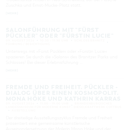
GASTRONOMIE
BAUMKUCHENFRAU
WANDERTOUREN
Zuschka und Ernst-Mucke-Platz statt.
COTTBUS PER VIDEO ENTDECKEN
FREIZEIT UND KULTUR
CARAVANSTELLPLÄTZE
11
12
13
14
15
16
17
SERVICE & KONTAKT
EINKAUFEN, PARKEN UND COTTBUSER
SORBEN & WENDEN
KANUTOUREN
Anreise, Info, Souvenirs, Gutscheine
[MEHR]
ÜBERNACHTUNGEN FÜR FAMILIEN
18
19
20
21
22
23
24
GESCHENKGUTSCHEIN
LAUSITZ FESTIVAL 2026 IN COTTBUS
TOURISTINFORMATION
DER PERFEKTE TAG
EINKAUFEN
25
26
27
28
29
30
31
HEIRATEN IN COTTBUS
SALONFÜHRUNG MIT "FÜRST
COTTBUSER BILDERGALERIE
COTTBUS VON OBEN (FOTOS)
PÜCKLER" ODER "FÜRSTIN LUCIE"
PARKMÖGLICHKEITEN
OPENART LAUSITZ BIENNALE 2026 IN COTTBUS
INFOMATERIAL
ERWEITERTE SUCHE
09. AUGUST 2026
10:30 – 11:30 UHR
SCHLOSS BRANITZ
COTTBUS VON OBEN (KURZVIDEOS)
WOCHENMÄRKTE
FÜHRUNG / BESICHTIGUNG
"WEG DES HANDWERKS" - DIE ZUNFTZEICHEN
LADEMÖGLICHKEITEN FÜR E-BIKES
Zeitraum
Unterwegs mit »Fürst Pückler« oder »Fürstin Lucie«
COTTBUSER GESCHENKGUTSCHEIN
VON
spazieren Sie durch die »Salons« des Branitzer Parks und
GUTSCHEINE
BIS
Schlosses! Bei dieser Erlebnisführung …
SOUVENIRS
[MEHR]
KATEGORIE
COTTBUS BARRIEREFREI
alle Kategorien
ÖFFENTLICHE TOILETTEN
FREMDE UND FREIHEIT. PÜCKLER -
LAUFZEIT
DIALOG ÜBER EINEN KOSMOPOLIT.
NACHHALTIGKEIT - WIR SIND DABEI!
aktuelle und laufende Veranstaltungen
MONA HÖKE UND KATHRIN KARRAS
09. AUGUST 2026
11:00 – 19:00 UHR
BRANDENBURGISCHES
LANDESMUSEUM FÜR MODERNE KUNST - DIESELKRAFTWERK COTTBUS
SUCHBEGRIFF
AUSSTELLUNG
Der dreiteilige Ausstellungszyklus Fremde und Freiheit
präsentiert eine gemeinsame künstlerische
ORT
Auseinandersetzung der Malerin Mona Höke und der