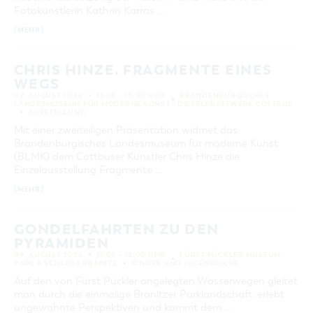
Fotokünstlerin Kathrin Karras …
SUCHEN
[MEHR]
CHRIS HINZE. FRAGMENTE EINES
WEGS
09. AUGUST 2026
11:00 – 19:00 UHR
BRANDENBURGISCHES
LANDESMUSEUM FÜR MODERNE KUNST - DIESELKRAFTWERK COTTBUS
AUSSTELLUNG
Mit einer zweiteiligen Präsentation widmet das
Brandenburgisches Landesmuseum für moderne Kunst
(BLMK) dem Cottbuser Künstler Chris Hinze die
Einzelausstellung Fragmente …
[MEHR]
GONDELFAHRTEN ZU DEN
PYRAMIDEN
09. AUGUST 2026
11:00 – 12:00 UHR
FÜRST PÜCKLER MUSEUM
PARK & SCHLOSS BRANITZ
KINDER UND JUGENDLICHE
Auf den von Fürst Pückler angelegten Wasserwegen gleitet
man durch die einmalige Branitzer Parklandschaft, erlebt
ungewohnte Perspektiven und kommt dem …