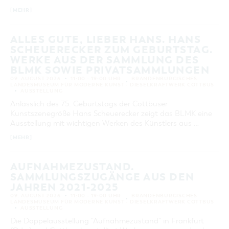
[MEHR]
ALLES GUTE, LIEBER HANS. HANS
SCHEUERECKER ZUM GEBURTSTAG.
WERKE AUS DER SAMMLUNG DES
BLMK SOWIE PRIVATSAMMLUNGEN
09. AUGUST 2026
11:00 – 19:00 UHR
BRANDENBURGISCHES
LANDESMUSEUM FÜR MODERNE KUNST - DIESELKRAFTWERK COTTBUS
AUSSTELLUNG
Anlässlich des 75. Geburtstags der Cottbuser
Kunstszenegröße Hans Scheuerecker zeigt das BLMK eine
Ausstellung mit wichtigen Werken des Künstlers aus …
[MEHR]
AUFNAHMEZUSTAND.
SAMMLUNGSZUGÄNGE AUS DEN
JAHREN 2021-2025
09. AUGUST 2026
11:00 – 19:00 UHR
BRANDENBURGISCHES
LANDESMUSEUM FÜR MODERNE KUNST - DIESELKRAFTWERK COTTBUS
AUSSTELLUNG
Die Doppelausstellung "Aufnahmezustand" in Frankfurt