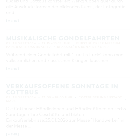
(Oder) und Cottbus konstelliert Werkgruppen quer durch
alle Ausdrucksformen der bildenden Kunst, der Fotografie
und …
[MEHR]
MUSIKALISCHE GONDELFAHRTEN
09. AUGUST 2026
12:15 – 13:15 UHR
FÜRST PÜCKLER MUSEUM
PARK & SCHLOSS BRANITZ
KLASSISCHES KONZERT / OPER
Während einer Gondelfahrt mit "Fürstin Lucie" kann man
volkstümlichen und klassischen Klängen lauschen.
[MEHR]
VERKAUFSOFFENE SONNTAGE IN
COTTBUS
09. AUGUST 2026
13:00 – 18:00 UHR
COTTBUSER INNENSTADT
MARKT
Die Cottbuser Händlerinnen und Händler öffnen an sechs
Sonntagen ihre Geschäfte und bieten
Einkaufserlebnisse:25.01.2026 zur Messe "Handwerker" in
der Messe …
[MEHR]