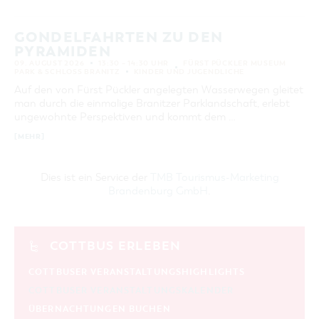
GONDELFAHRTEN ZU DEN
PYRAMIDEN
09. AUGUST 2026
13:30 – 14:30 UHR
FÜRST PÜCKLER MUSEUM
PARK & SCHLOSS BRANITZ
KINDER UND JUGENDLICHE
Auf den von Fürst Pückler angelegten Wasserwegen gleitet
man durch die einmalige Branitzer Parklandschaft, erlebt
ungewohnte Perspektiven und kommt dem …
[MEHR]
Dies ist ein Service der
TMB Tourismus-Marketing
Brandenburg GmbH
.
COTTBUS ERLEBEN
COTTBUSER VERANSTALTUNGSHIGHLIGHTS
COTTBUSER VERANSTALTUNGSKALENDER
ÜBERNACHTUNGEN BUCHEN