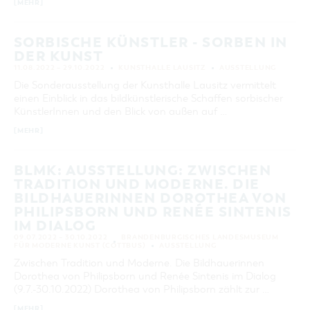
[MEHR]
KATEGORIE
alle Kategorien
SORBISCHE KÜNSTLER - SORBEN IN
DER KUNST
LAUFZEIT
aktuelle und laufende Veranstaltungen
11.08.2022 – 29.10.2022
KUNSTHALLE LAUSITZ
AUSSTELLUNG
Die Sonderausstellung der Kunsthalle Lausitz vermittelt
einen Einblick in das bildkünstlerische Schaffen sorbischer
SUCHBEGRIFF
KünstlerInnen und den Blick von außen auf …
[MEHR]
ORT
BLMK: AUSSTELLUNG: ZWISCHEN
TRADITION UND MODERNE. DIE
SUCHEN
BILDHAUERINNEN DOROTHEA VON
PHILIPSBORN UND RENÉE SINTENIS
IM DIALOG
09.07.2022 – 30.10.2022
BRANDENBURGISCHES LANDESMUSEUM
FÜR MODERNE KUNST (COTTBUS)
AUSSTELLUNG
Zwischen Tradition und Moderne. Die Bildhauerinnen
Dorothea von Philipsborn und Renée Sintenis im Dialog
(9.7.-30.10.2022) Dorothea von Philipsborn zählt zur …
[MEHR]