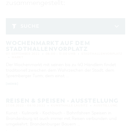
zusammengestellt:
GASTRONOMIE
BAUMKUCHENFRAU
WANDERTOUREN
COTTBUS PER VIDEO ENTDECKEN
FREIZEIT UND KULTUR
CARAVANSTELLPLÄTZE
SERVICE & KONTAKT
EINKAUFEN, PARKEN UND COTTBUSER
SORBEN & WENDEN
KANUTOUREN
Anreise, Info, Souvenirs, Gutscheine
ÜBERNACHTUNGEN FÜR FAMILIEN
GESCHENKGUTSCHEIN
LAUSITZ FESTIVAL 2026 IN COTTBUS
TOURISTINFORMATION
SUCHE
DER PERFEKTE TAG
EINKAUFEN
HEIRATEN IN COTTBUS
COTTBUSER BILDERGALERIE
September 2022
COTTBUS VON OBEN (FOTOS)
PARKMÖGLICHKEITEN
"WEG DES HANDWERKS" - DIE ZUNFTZEICHEN
INFOMATERIAL
WOCHENMARKT AUF DEM
MO
DI
MI
DO
FR
SA
SO
COTTBUS VON OBEN (KURZVIDEOS)
WOCHENMÄRKTE
STADTHALLENVORPLATZ
LADEMÖGLICHKEITEN FÜR E-BIKES
1
2
3
4
COTTBUSER GESCHENKGUTSCHEIN
07. SEPTEMBER 2022
08:00 – 17:00 UHR
STADTHALLENVORPLATZ
GUTSCHEINE
MARKT
5
6
7
8
9
10
11
Der Wochenmarkt mit seinen bis zu 40 Händlern findet
SOUVENIRS
traditionell zwischen dem Wahrzeichen der Stadt, dem
12
13
14
15
16
17
18
COTTBUS BARRIEREFREI
Spremberger Turm; dem einst …
19
20
21
22
23
24
25
ÖFFENTLICHE TOILETTEN
[MEHR]
26
27
28
29
30
NACHHALTIGKEIT - WIR SIND DABEI!
REISEN & SPEISEN - AUSSTELLUNG
ERWEITERTE SUCHE
27.08.2022 – 08.10.2022
KUNSTHALLE LAUSITZ
AUSSTELLUNG
Kunst - Kulinarik - Kochbuch - Bahnfahren Speisen in
Zeitraum
ZURÜCKSETZEN
Brandenburg ist auch immer mit Reisen verbunden und
VON
umgekehrt: Brandenburger Bauern …
BIS