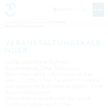
DEUTSCH
MENÜ
Um Einstellungen zur Barrierefreiheit
vornehmen zu können wird die Berechtigung
COTTBUSER
Sie sind hier:
Start
/
Cottbus erleben
/
COTTBUS IM SOMMER
VERANSTALTUNGSKALENDER
funktionale Cookies
für
in den Cookie-
Einstellungen benötigt.
START
COTTBUSSERVICE
KONTAKT
VERANSTALTUNGSKALE
FOLGE UNS AUF
COOKIE-EINSTELLUNGEN
NDER
COTTBUS ENTDECKEN
Große und kleine Bühnen,
Sehenswertes, Führungen, Tourentipps
faszinierende Orte, Stars und
INTERAKTIVE KARTE
COTTBUS ERLEBEN
Sternchen, aktiv oder passiv dabei
Gruppen, Übernachten, Events …
FÜHRUNGEN FÜR JEDERMANN
sein - Cottbus hat für jedes Interesse
TOURENTIPPS, ARCHITEKTURPFAD &
COTTBUSER VERANSTALTUNGSHIGHLIGHTS
das passende kulturelle Angebot. Eine
COTTBUS BESONDERS
PÜCKLERTICKET
Ostsee, Postkutscher und mehr...
COTTBUSER VERANSTALTUNGSKALENDER
Auswahl aus dem
GRÜNES COTTBUS
ARCHITEKTURPFAD
Veranstaltungskalender der Stadt
ÜBERNACHTUNGEN BUCHEN
DER COTTBUSER OSTSEE
COTTBUS FÜR FAMILIEN
MUSEEN, GALERIEN, KULTUR
Cottbus haben wir für Sie
RADTOUREN
Tipps, Veranstaltungen, Angebote...
ANGEBOTE FÜR GRUPPEN
DER COTTBUSER POSTKUTSCHER & DIE
UNTERKÜNFTE