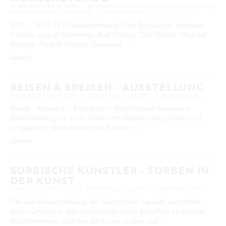
10.09.2022 – 04.12.2022
BRANDENBURGISCHES LANDESMUSEUM FÜR
KATEGORIE
MODERNE KUNST (COTTBUS)
AUSSTELLUNG
alle Kategorien
10.9. – 20.11.22 | Dieselkraftwerk Kurt Buchwald, Andreas
Gefeller, Ingrid Hartmetz, Ralf Peters, Olaf Rößler, Michael
LAUFZEIT
Schade, Rudolf Schäfer, Erasmus …
aktuelle und laufende Veranstaltungen
[MEHR]
SUCHBEGRIFF
REISEN & SPEISEN - AUSSTELLUNG
27.08.2022 – 08.10.2022
KUNSTHALLE LAUSITZ
AUSSTELLUNG
ORT
Kunst - Kulinarik - Kochbuch - Bahnfahren Speisen in
Brandenburg ist auch immer mit Reisen verbunden und
umgekehrt: Brandenburger Bauern …
SUCHEN
[MEHR]
SORBISCHE KÜNSTLER - SORBEN IN
DER KUNST
11.08.2022 – 29.10.2022
KUNSTHALLE LAUSITZ
AUSSTELLUNG
Die Sonderausstellung der Kunsthalle Lausitz vermittelt
einen Einblick in das bildkünstlerische Schaffen sorbischer
KünstlerInnen und den Blick von außen auf …