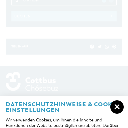
0 Kinder
BUCHEN
TEILEN AUF
ADRESSE / ANFAHRT
Berliner Platz 6 / Stadthalle
DATENSCHUTZHINWEISE & COOKIE-
03046 Cottbus
EINSTELLUNGEN
TELEFON
+49 355 75420
Wir verwenden Cookies, um Ihnen die Inhalte und
FAX
+49 355 7542455
Funktionen der Website bestmöglich anzubieten. Darüber
E-MAIL
cottbus-service@cmt-cottbus.de