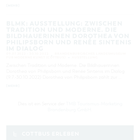
[MEHR]
BLMK: AUSSTELLUNG: ZWISCHEN
TRADITION UND MODERNE. DIE
BILDHAUERINNEN DOROTHEA VON
PHILIPSBORN UND RENÉE SINTENIS
IM DIALOG
09.07.2022 – 30.10.2022
BRANDENBURGISCHES LANDESMUSEUM
FÜR MODERNE KUNST (COTTBUS)
AUSSTELLUNG
Zwischen Tradition und Moderne. Die Bildhauerinnen
Dorothea von Philipsborn und Renée Sintenis im Dialog
(9.7.-30.10.2022) Dorothea von Philipsborn zählt zur …
[MEHR]
Dies ist ein Service der
TMB Tourismus-Marketing
Brandenburg GmbH
.
COTTBUS ERLEBEN