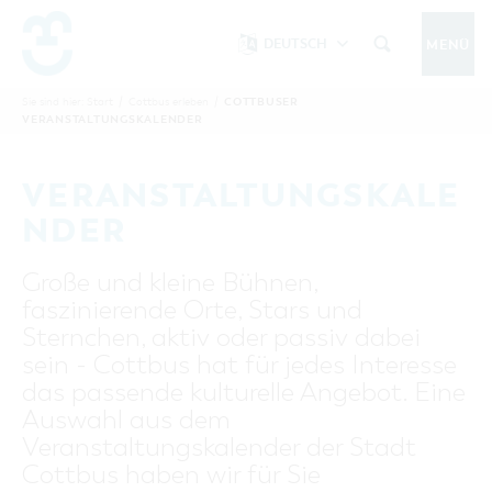
DEUTSCH
MENÜ
Um Einstellungen zur Barrierefreiheit
vornehmen zu können wird die Berechtigung
COTTBUSER
Sie sind hier:
Start
/
Cottbus erleben
/
COTTBUS IM SOMMER
VERANSTALTUNGSKALENDER
funktionale Cookies
für
in den Cookie-
Einstellungen benötigt.
START
COTTBUSSERVICE
KONTAKT
VERANSTALTUNGSKALE
FOLGE UNS AUF
COOKIE-EINSTELLUNGEN
NDER
COTTBUS ENTDECKEN
Große und kleine Bühnen,
Sehenswertes, Führungen, Tourentipps
faszinierende Orte, Stars und
INTERAKTIVE KARTE
COTTBUS ERLEBEN
Sternchen, aktiv oder passiv dabei
Gruppen, Übernachten, Events …
FÜHRUNGEN FÜR JEDERMANN
sein - Cottbus hat für jedes Interesse
TOURENTIPPS, ARCHITEKTURPFAD &
COTTBUSER VERANSTALTUNGSHIGHLIGHTS
das passende kulturelle Angebot. Eine
COTTBUS BESONDERS
PÜCKLERTICKET
Ostsee, Postkutscher und mehr...
COTTBUSER VERANSTALTUNGSKALENDER
Auswahl aus dem
GRÜNES COTTBUS
ARCHITEKTURPFAD
Veranstaltungskalender der Stadt
ÜBERNACHTUNGEN BUCHEN
DER COTTBUSER OSTSEE
COTTBUS FÜR FAMILIEN
MUSEEN, GALERIEN, KULTUR
Cottbus haben wir für Sie
RADTOUREN
Tipps, Veranstaltungen, Angebote...
ANGEBOTE FÜR GRUPPEN
DER COTTBUSER POSTKUTSCHER & DIE
UNTERKÜNFTE