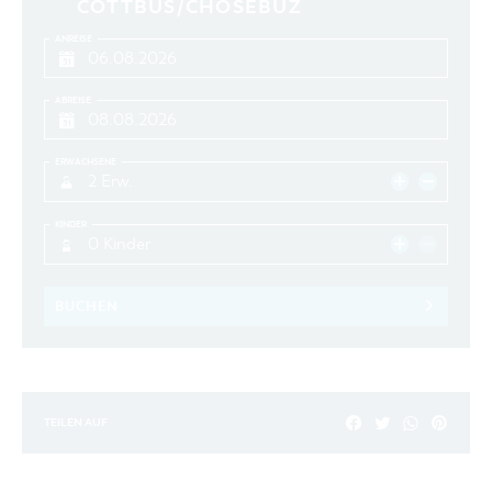
COTTBUS/CHÓŚEBUZ
ANREISE
ABREISE
ERWACHSENE
2 Erw.
KINDER
0 Kinder
BUCHEN
TEILEN AUF