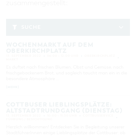
zusammengestellt:
GASTRONOMIE
BAUMKUCHENFRAU
WANDERTOUREN
COTTBUS PER VIDEO ENTDECKEN
FREIZEIT UND KULTUR
CARAVANSTELLPLÄTZE
SERVICE & KONTAKT
EINKAUFEN, PARKEN UND COTTBUSER
SORBEN & WENDEN
KANUTOUREN
Anreise, Info, Souvenirs, Gutscheine
ÜBERNACHTUNGEN FÜR FAMILIEN
GESCHENKGUTSCHEIN
LAUSITZ FESTIVAL 2026 IN COTTBUS
TOURISTINFORMATION
SUCHE
DER PERFEKTE TAG
EINKAUFEN
HEIRATEN IN COTTBUS
COTTBUSER BILDERGALERIE
September 2022
COTTBUS VON OBEN (FOTOS)
PARKMÖGLICHKEITEN
"WEG DES HANDWERKS" - DIE ZUNFTZEICHEN
INFOMATERIAL
WOCHENMARKT AUF DEM
MO
DI
MI
DO
FR
SA
SO
COTTBUS VON OBEN (KURZVIDEOS)
WOCHENMÄRKTE
OBERKIRCHPLATZ
LADEMÖGLICHKEITEN FÜR E-BIKES
1
2
3
4
COTTBUSER GESCHENKGUTSCHEIN
13. SEPTEMBER 2022
06:00 – 12:00 UHR
OBERKIRCHPLATZ
GUTSCHEINE
MARKT
5
6
7
8
9
10
11
Es duftet nach frischen Blumen, Obst und Gemüse, nach
SOUVENIRS
frischgebackenem Brot, und sogleich taucht man ein in die
12
13
14
15
16
17
18
COTTBUS BARRIEREFREI
besondere Atmosphäre …
19
20
21
22
23
24
25
ÖFFENTLICHE TOILETTEN
[MEHR]
26
27
28
29
30
NACHHALTIGKEIT - WIR SIND DABEI!
COTTBUSER LIEBLINGSPLÄTZE:
ALTSTADTRUNDGANG (DIENSTAG)
ERWEITERTE SUCHE
13. SEPTEMBER 2022
10:00 – 11:30 UHR
COTTBUSSERVICE
FÜHRUNG / BESICHTIGUNG
Zeitraum
ZURÜCKSETZEN
VON
Herzlich willkommen! Entdecken Sie in Begleitung unserer
BIS
StadtführerInnen einige Lieblingsplätze der Cottbuser: ob