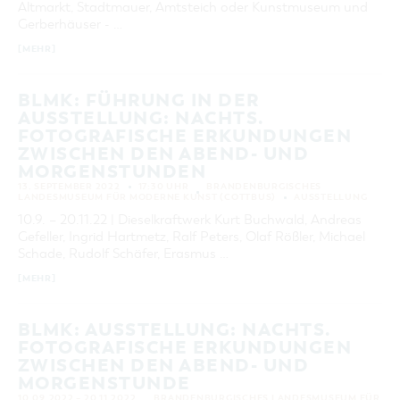
Altmarkt, Stadtmauer, Amtsteich oder Kunstmuseum und
KATEGORIE
Gerberhäuser - …
alle Kategorien
[MEHR]
LAUFZEIT
aktuelle und laufende Veranstaltungen
BLMK: FÜHRUNG IN DER
AUSSTELLUNG: NACHTS.
FOTOGRAFISCHE ERKUNDUNGEN
SUCHBEGRIFF
ZWISCHEN DEN ABEND- UND
MORGENSTUNDEN
ORT
13. SEPTEMBER 2022
17:30 UHR
BRANDENBURGISCHES
LANDESMUSEUM FÜR MODERNE KUNST (COTTBUS)
AUSSTELLUNG
10.9. – 20.11.22 | Dieselkraftwerk Kurt Buchwald, Andreas
Gefeller, Ingrid Hartmetz, Ralf Peters, Olaf Rößler, Michael
SUCHEN
Schade, Rudolf Schäfer, Erasmus …
[MEHR]
BLMK: AUSSTELLUNG: NACHTS.
FOTOGRAFISCHE ERKUNDUNGEN
ZWISCHEN DEN ABEND- UND
MORGENSTUNDE
10.09.2022 – 20.11.2022
BRANDENBURGISCHES LANDESMUSEUM FÜR