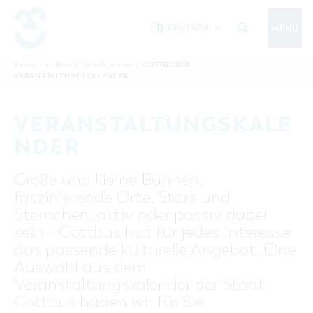
DEUTSCH
MENÜ
Um Einstellungen zur Barrierefreiheit
vornehmen zu können wird die Berechtigung
COTTBUSER
Sie sind hier:
Start
/
Cottbus erleben
/
COTTBUS IM SOMMER
VERANSTALTUNGSKALENDER
funktionale Cookies
für
in den Cookie-
Einstellungen benötigt.
START
COTTBUSSERVICE
KONTAKT
VERANSTALTUNGSKALE
FOLGE UNS AUF
COOKIE-EINSTELLUNGEN
NDER
COTTBUS ENTDECKEN
Große und kleine Bühnen,
Sehenswertes, Führungen, Tourentipps
faszinierende Orte, Stars und
INTERAKTIVE KARTE
COTTBUS ERLEBEN
Sternchen, aktiv oder passiv dabei
Gruppen, Übernachten, Events …
FÜHRUNGEN FÜR JEDERMANN
sein - Cottbus hat für jedes Interesse
TOURENTIPPS, ARCHITEKTURPFAD &
COTTBUSER VERANSTALTUNGSHIGHLIGHTS
das passende kulturelle Angebot. Eine
COTTBUS BESONDERS
PÜCKLERTICKET
Ostsee, Postkutscher und mehr...
COTTBUSER VERANSTALTUNGSKALENDER
Auswahl aus dem
GRÜNES COTTBUS
ARCHITEKTURPFAD
Veranstaltungskalender der Stadt
ÜBERNACHTUNGEN BUCHEN
DER COTTBUSER OSTSEE
COTTBUS FÜR FAMILIEN
MUSEEN, GALERIEN, KULTUR
Cottbus haben wir für Sie
RADTOUREN
Tipps, Veranstaltungen, Angebote...
ANGEBOTE FÜR GRUPPEN
DER COTTBUSER POSTKUTSCHER & DIE
UNTERKÜNFTE