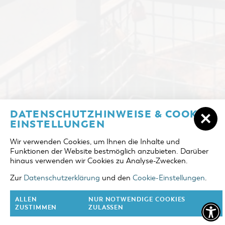
ÜBERNACHTEN IN COTTBUS/CHÓŚEBUZ
DATENSCHUTZHINWEISE & COOKIE-
ANREISE
EINSTELLUNGEN
UNTERKÜNFTE
Wir verwenden Cookies, um Ihnen die Inhalte und
ABREISE
Funktionen der Website bestmöglich anzubieten. Darüber
DER COTTBUSER OSTSEE
hinaus verwenden wir Cookies zu Analyse-Zwecken.
ERWACHSENE
TOURENTIPPS
Zur
Datenschutzerklärung
und den
Cookie-Einstellungen
.
2 Erw.
COTTBUS FÜR FAMILIEN
ALLEN
NUR NOTWENDIGE COOKIES
KINDER
ZUSTIMMEN
ZULASSEN
0 Kinder
VERANSTALTUNGEN