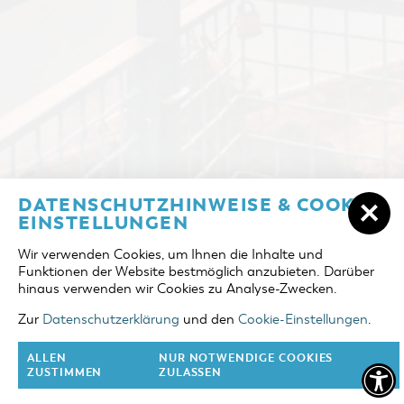
ÜBERNACHTEN IN COTTBUS/CHÓŚEBUZ
DATENSCHUTZHINWEISE & COOKIE-
ANREISE
EINSTELLUNGEN
UNTERKÜNFTE
Wir verwenden Cookies, um Ihnen die Inhalte und
ABREISE
Funktionen der Website bestmöglich anzubieten. Darüber
DER COTTBUSER OSTSEE
hinaus verwenden wir Cookies zu Analyse-Zwecken.
ERWACHSENE
TOURENTIPPS
Zur
Datenschutzerklärung
und den
Cookie-Einstellungen
.
2 Erw.
COTTBUS FÜR FAMILIEN
ALLEN
NUR NOTWENDIGE COOKIES
KINDER
ZUSTIMMEN
ZULASSEN
0 Kinder
VERANSTALTUNGEN